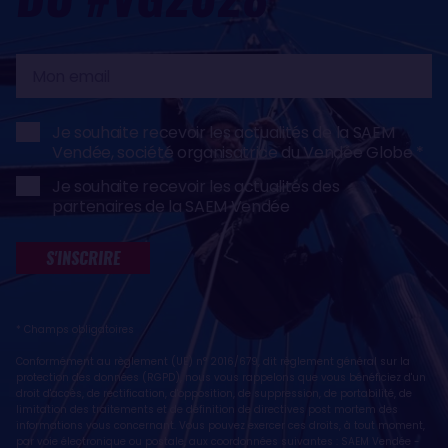
Mon
email
Je souhaite recevoir les actualités de la SAEM
Vendée, société organisatrice du Vendée Globe
Je souhaite recevoir les actualités des
partenaires de la SAEM Vendée
S'INSCRIRE
* Champs obligatoires
Conformément au règlement (UE) n° 2016/679, dit règlement général sur la
protection des données (RGPD), nous vous rappelons que vous bénéficiez d'un
droit d'accès, de rectification, d'opposition, de suppression, de portabilité, de
limitation des traitements et de définition de directives post mortem des
informations vous concernant. Vous pouvez exercer ces droits, à tout moment,
par voie électronique ou postale, aux coordonnées suivantes : SAEM Vendée -