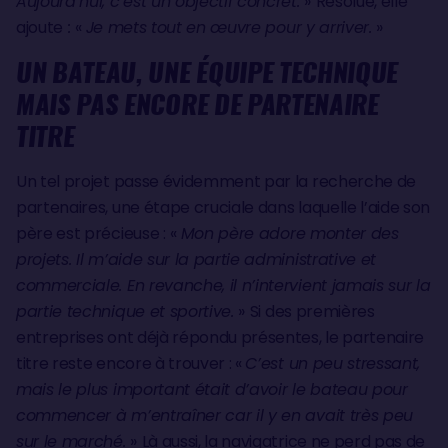
Aujourd’hui, c’est un objectif concret.
»
Résolue, elle
ajoute
:
«
Je mets tout en œuvre pour y arriver.
»
UN BATEAU, UNE ÉQUIPE TECHNIQUE
MAIS PAS ENCORE DE PARTENAIRE
TITRE
Un tel projet passe évidemment par la recherche de
partenaires, une étape cruciale dans laquelle l’aide son
père est précieuse :
«
Mon père adore monter des
projets. Il m’aide sur la partie administrative et
commerciale. En revanche, il n’intervient jamais sur la
partie technique et sportive.
»
Si des premières
entreprises ont déjà répondu présentes, le partenaire
titre reste encore à trouver : «
C’est un peu stressant,
mais le plus important était d’avoir le bateau pour
commencer à m’entraîner car il y en avait très peu
sur le marché.
»
Là aussi, la navigatrice ne perd pas de