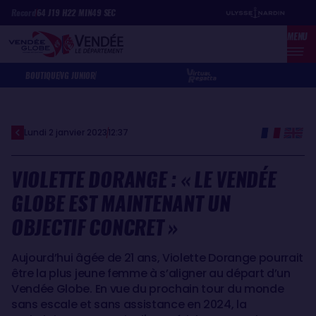
Aller
Panneau de gestion des cookies
Record
64
J
19
H
22
MIN
49
SEC
au
MENU
contenu
principal
BOUTIQUE
VG JUNIOR
Lundi 2 janvier 2023
12:37
VIOLETTE DORANGE : « LE VENDÉE
GLOBE EST MAINTENANT UN
OBJECTIF CONCRET »
Aujourd’hui âgée de 21 ans, Violette Dorange pourrait
être la plus jeune femme à s’aligner au départ d’un
Vendée Globe. En vue du prochain tour du monde
sans escale et sans assistance en 2024, la