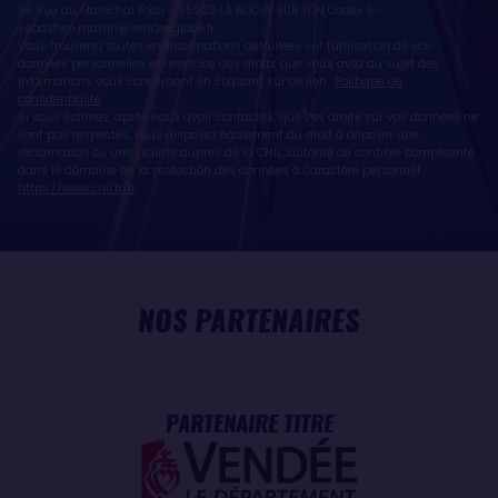
38 Rue du Maréchal Foch - 85923 LA ROCHE SUR YON Cedex 9 -
sebastien.martin@vendeeglobe.fr
.
Vous trouverez toutes les informations détaillées sur l'utilisation de vos
données personnelles et l’exercice des droits que vous avez au sujet des
informations vous concernant en cliquant sur ce lien :
Politique de
confidentialité
.
Si vous estimez, après nous avoir contactés, que vos droits sur vos données ne
sont pas respectés, vous disposez également du droit à déposer une
réclamation ou une plainte auprès de la CNIL, autorité de contrôle compétente
dans le domaine de la protection des données à caractère personnel :
https://www.cnil.fr/fr
NOS PARTENAIRES
PARTENAIRE TITRE