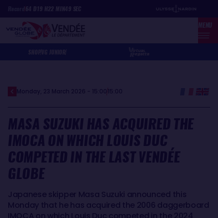
Skip
Cookies management panel
Record
64
D
19
H
22
MIN
49
SEC
to
MENU
main
content
SHOP
VG JUNIOR
Monday, 23 March 2026 - 15:00
15:00
MASA SUZUKI HAS ACQUIRED THE
IMOCA ON WHICH LOUIS DUC
COMPETED IN THE LAST VENDÉE
GLOBE
Japanese skipper Masa Suzuki announced this
Monday that he has acquired the 2006 daggerboard
IMOCA on which Louis Duc competed in the 2024