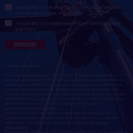
I would like to receive news from SAEM Vendée,
the Vendée Globe organisers
I would like to receive news from SAEM Vendée
partners
SUBSCRIBE
* Champs obligatoires
Conformément au règlement (UE) n° 2016/679, dit règlement général sur la
protection des données (RGPD), nous vous rappelons que vous bénéficiez d'un
droit d'accès, de rectification, d'opposition, de suppression, de portabilité, de
limitation des traitements et de définition de directives post mortem des
informations vous concernant. Vous pouvez exercer ces droits, à tout moment,
par voie électronique ou postale, aux coordonnées suivantes : SAEM Vendée -
38 Rue du Maréchal Foch - 85923 LA ROCHE SUR YON Cedex 9 -
sebastien.martin@vendeeglobe.fr
.
Vous trouverez toutes les informations détaillées sur l'utilisation de vos
données personnelles et l’exercice des droits que vous avez au sujet des
informations vous concernant en cliquant sur ce lien :
Politique de
confidentialité
.
Si vous estimez, après nous avoir contactés, que vos droits sur vos données ne