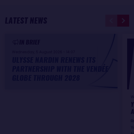
LATEST NEWS
IN BRIEF
Wednesday, 5 August 2026 - 14:07
ULYSSE NARDIN RENEWS ITS
PARTNERSHIP WITH THE VENDÉE
GLOBE THROUGH 2028
W
Y
A
R
Y
f