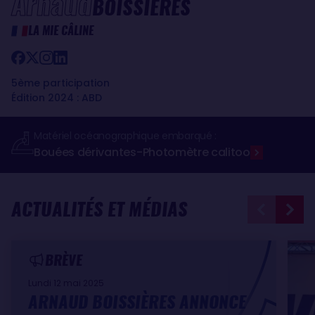
Arnaud
BOISSIÈRES
LA MIE CÂLINE
5ème participation
Édition 2024 : ABD
Matériel océanographique embarqué :
Bouées dérivantes
Photomètre calitoo
-
ACTUALITÉS ET MÉDIAS
BRÈVE
Lundi 12 mai 2025
ARNAUD BOISSIÈRES ANNONCE