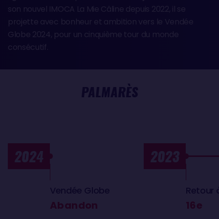
son nouvel IMOCA La Mie Câline depuis 2022, il se
projette avec bonheur et ambition vers le Vendée
Globe 2024, pour un cinquième tour du monde
consécutif.
PALMARÈS
2024
2023
Vendée Globe
Retour 
Abandon
16e