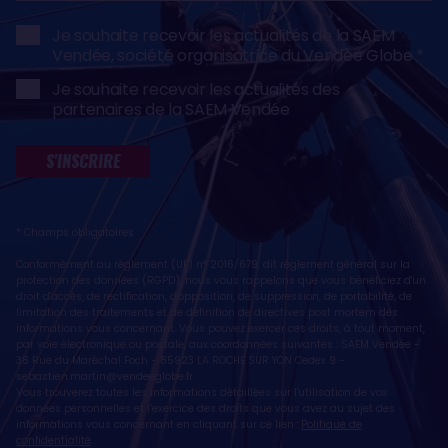
Je souhaite recevoir les actualités de la SAEM
Vendée, société organisatrice du Vendée Globe
Je souhaite recevoir les actualités des
partenaires de la SAEM Vendée
S'INSCRIRE
* Champs obligatoires
Conformément au règlement (UE) n° 2016/679, dit règlement général sur la
protection des données (RGPD), nous vous rappelons que vous bénéficiez d'un
droit d'accès, de rectification, d'opposition, de suppression, de portabilité, de
limitation des traitements et de définition de directives post mortem des
informations vous concernant. Vous pouvez exercer ces droits, à tout moment,
par voie électronique ou postale, aux coordonnées suivantes : SAEM Vendée -
38 Rue du Maréchal Foch - 85923 LA ROCHE SUR YON Cedex 9 -
sebastien.martin@vendeeglobe.fr
.
Vous trouverez toutes les informations détaillées sur l'utilisation de vos
données personnelles et l’exercice des droits que vous avez au sujet des
informations vous concernant en cliquant sur ce lien :
Politique de
confidentialité
.