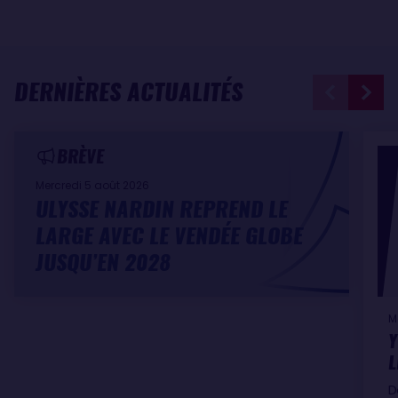
DERNIÈRES ACTUALITÉS
BRÈVE
Mercredi 5 août 2026
ULYSSE NARDIN REPREND LE
LARGE AVEC LE VENDÉE GLOBE
JUSQU’EN 2028
M
Y
L
D