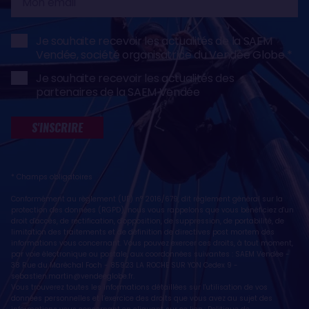
email
Je souhaite recevoir les actualités de la SAEM
Vendée, société organisatrice du Vendée Globe
Je souhaite recevoir les actualités des
partenaires de la SAEM Vendée
S'INSCRIRE
* Champs obligatoires
Conformément au règlement (UE) n° 2016/679, dit règlement général sur la
protection des données (RGPD), nous vous rappelons que vous bénéficiez d'un
droit d'accès, de rectification, d'opposition, de suppression, de portabilité, de
limitation des traitements et de définition de directives post mortem des
informations vous concernant. Vous pouvez exercer ces droits, à tout moment,
par voie électronique ou postale, aux coordonnées suivantes : SAEM Vendée -
38 Rue du Maréchal Foch - 85923 LA ROCHE SUR YON Cedex 9 -
sebastien.martin@vendeeglobe.fr
.
Vous trouverez toutes les informations détaillées sur l'utilisation de vos
données personnelles et l’exercice des droits que vous avez au sujet des