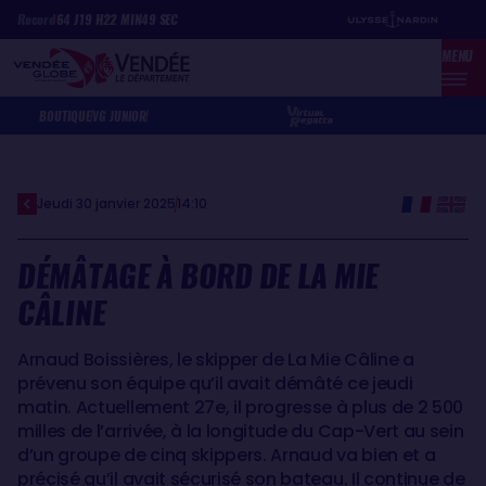
Aller
Panneau de gestion des cookies
Record
64
J
19
H
22
MIN
49
SEC
au
MENU
contenu
principal
BOUTIQUE
VG JUNIOR
Jeudi 30 janvier 2025
14:10
DÉMÂTAGE À BORD DE LA MIE
CÂLINE
Arnaud Boissières, le skipper de La Mie Câline a
prévenu son équipe qu’il avait démâté ce jeudi
matin. Actuellement 27e, il progresse à plus de 2 500
milles de l’arrivée, à la longitude du Cap-Vert au sein
d’un groupe de cinq skippers. Arnaud va bien et a
précisé qu’il avait sécurisé son bateau. Il continue de