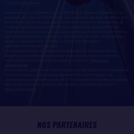
* Champs obligatoires
Conformément au règlement (UE) n° 2016/679, dit règlement général sur la
protection des données (RGPD), nous vous rappelons que vous bénéficiez d'un
droit d'accès, de rectification, d'opposition, de suppression, de portabilité, de
limitation des traitements et de définition de directives post mortem des
informations vous concernant. Vous pouvez exercer ces droits, à tout moment,
par voie électronique ou postale, aux coordonnées suivantes : SAEM Vendée -
38 Rue du Maréchal Foch - 85923 LA ROCHE SUR YON Cedex 9 -
sebastien.martin@vendeeglobe.fr
.
Vous trouverez toutes les informations détaillées sur l'utilisation de vos
données personnelles et l’exercice des droits que vous avez au sujet des
informations vous concernant en cliquant sur ce lien :
Politique de
confidentialité
.
Si vous estimez, après nous avoir contactés, que vos droits sur vos données ne
sont pas respectés, vous disposez également du droit à déposer une
réclamation ou une plainte auprès de la CNIL, autorité de contrôle compétente
dans le domaine de la protection des données à caractère personnel :
https://www.cnil.fr/fr
NOS PARTENAIRES