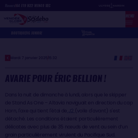
Aller
Panneau de gestion des cookies
Record
64
J
19
H
22
MIN
49
SEC
au
MENU
contenu
principal
BOUTIQUE
VG JUNIOR
Mardi 7 janvier 2025
15:32
AVARIE POUR ÉRIC BELLION !
Dans la nuit de dimanche à lundi, alors que le skipper
de Stand As One – Altavia naviguait en direction du cap
Horn, l'axe qui tient l'étai de
J2
(voile d'avant) s'est
détaché. Les conditions étaient particulièrement
délicates avec plus de 35 nœuds de vent au sein d’un
grain particulièrement virulent du Pacifique Sud.