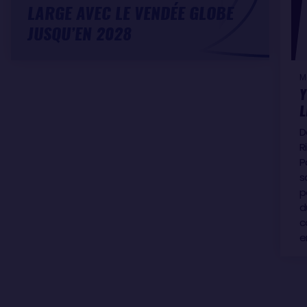
LARGE AVEC LE VENDÉE GLOBE
JUSQU’EN 2028
M
Y
L
D
R
P
s
p
d
c
e