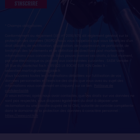
S'INSCRIRE
* Champs obligatoires
Conformément au règlement (UE) n° 2016/679, dit règlement général sur la
protection des données (RGPD), nous vous rappelons que vous bénéficiez d'un
droit d'accès, de rectification, d'opposition, de suppression, de portabilité, de
limitation des traitements et de définition de directives post mortem des
informations vous concernant. Vous pouvez exercer ces droits, à tout moment,
par voie électronique ou postale, aux coordonnées suivantes : SAEM Vendée -
38 Rue du Maréchal Foch - 85923 LA ROCHE SUR YON Cedex 9 -
sebastien.martin@vendeeglobe.fr
.
Vous trouverez toutes les informations détaillées sur l'utilisation de vos
données personnelles et l’exercice des droits que vous avez au sujet des
informations vous concernant en cliquant sur ce lien :
Politique de
confidentialité
.
Si vous estimez, après nous avoir contactés, que vos droits sur vos données ne
sont pas respectés, vous disposez également du droit à déposer une
réclamation ou une plainte auprès de la CNIL, autorité de contrôle compétente
dans le domaine de la protection des données à caractère personnel :
https://www.cnil.fr/fr