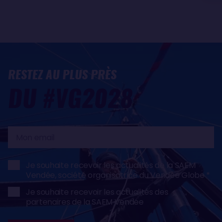
RESTEZ AU PLUS PRÈS
DU #VG2028
Mon
email
Je souhaite recevoir les actualités de la SAEM
Vendée, société organisatrice du Vendée Globe
Je souhaite recevoir les actualités des
partenaires de la SAEM Vendée