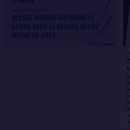
BRÈVE
Mercredi 5 août 2026
ULYSSE NARDIN REPREND LE
LARGE AVEC LE VENDÉE GLOBE
JUSQU’EN 2028
M
Y
L
D
R
P
s
p
d
c
e