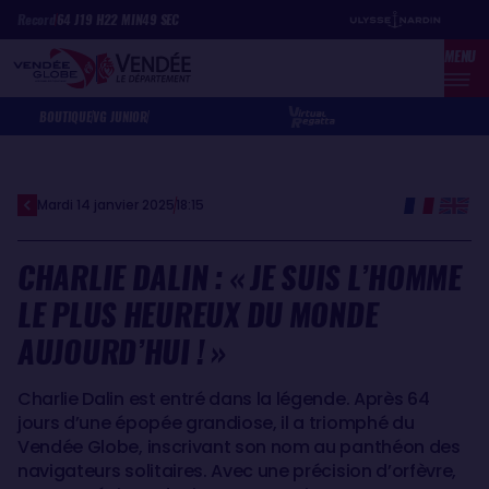
Aller
Panneau de gestion des cookies
Record
64
J
19
H
22
MIN
49
SEC
au
MENU
contenu
principal
BOUTIQUE
VG JUNIOR
Mardi 14 janvier 2025
18:15
CHARLIE DALIN : « JE SUIS L’HOMME
LE PLUS HEUREUX DU MONDE
AUJOURD’HUI ! »
Charlie Dalin est entré dans la légende. Après 64
jours d’une épopée grandiose, il a triomphé du
Vendée Globe, inscrivant son nom au panthéon des
navigateurs solitaires. Avec une précision d’orfèvre,