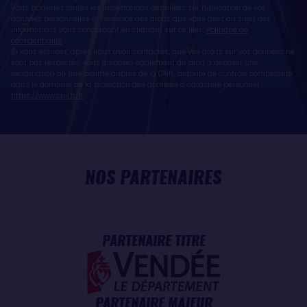
Vous trouverez toutes les informations détaillées sur l'utilisation de vos
données personnelles et l’exercice des droits que vous avez au sujet des
informations vous concernant en cliquant sur ce lien :
Politique de
confidentialité
.
Si vous estimez, après nous avoir contactés, que vos droits sur vos données ne
sont pas respectés, vous disposez également du droit à déposer une
réclamation ou une plainte auprès de la CNIL, autorité de contrôle compétente
dans le domaine de la protection des données à caractère personnel :
https://www.cnil.fr/fr
NOS PARTENAIRES
PARTENAIRE TITRE
PARTENAIRE MAJEUR