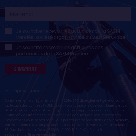
Mon
email
Je souhaite recevoir les actualités de la SAEM
Vendée, société organisatrice du Vendée Globe
Je souhaite recevoir les actualités des
partenaires de la SAEM Vendée
S'INSCRIRE
* Champs obligatoires
Conformément au règlement (UE) n° 2016/679, dit règlement général sur la
protection des données (RGPD), nous vous rappelons que vous bénéficiez d'un
droit d'accès, de rectification, d'opposition, de suppression, de portabilité, de
limitation des traitements et de définition de directives post mortem des
informations vous concernant. Vous pouvez exercer ces droits, à tout moment,
par voie électronique ou postale, aux coordonnées suivantes : SAEM Vendée -
38 Rue du Maréchal Foch - 85923 LA ROCHE SUR YON Cedex 9 -
sebastien.martin@vendeeglobe.fr
.