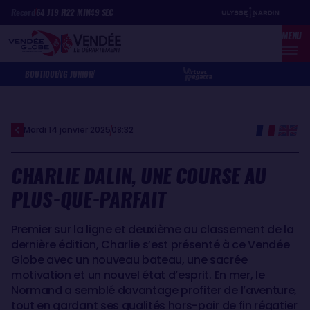
Aller
Panneau de gestion des cookies
Record
64
J
19
H
22
MIN
49
SEC
au
MENU
contenu
principal
BOUTIQUE
VG JUNIOR
Mardi 14 janvier 2025
08:32
CHARLIE DALIN, UNE COURSE AU
PLUS-QUE-PARFAIT
Premier sur la ligne et deuxième au classement de la
dernière édition, Charlie s’est présenté à ce Vendée
Globe avec un nouveau bateau, une sacrée
motivation et un nouvel état d’esprit. En mer, le
Normand a semblé davantage profiter de l’aventure,
tout en gardant ses qualités hors-pair de fin régatier