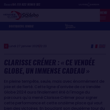
Aller
Panneau de gestion des cookies
Record
64
J
19
H
22
MIN
49
SEC
au
MENU
contenu
principal
BOUTIQUE
VG JUNIOR
Lundi 27 janvier 2025
12:23
CLARISSE CRÉMER : « CE VENDÉE
GLOBE, UN IMMENSE CADEAU »
En pleine tempête, seule, mais avec énormément de
joie et de fierté. Cette ligne d'arrivée de ce Vendée
Globe 2024 aura finalement été à l'image du
parcours qu'a mené Clarisse Crémer pour signer
cette performance et cette onzième place qui vaut
bien des victoires. En bouclant son deuxième tour du