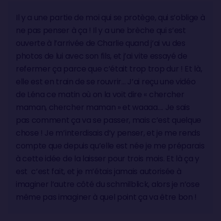
Il y a une partie de moi qui se protège, qui s’oblige à
ne pas penser à ça ! Il y a une brèche qui s’est
ouverte à l’arrivée de Charlie quand j’ai vu des
photos de lui avec son fils, et j’ai vite essayé de
refermer ça parce que c’était trop trop dur ! Et là,
elle est en train de se rouvrir… J’ai reçu une vidéo
de Léna ce matin où on la voit dire « chercher
maman, chercher maman » et waaaa…. Je sais
pas comment ça va se passer, mais c’est quelque
chose ! Je m’interdisais d’y penser, et je me rends
compte que depuis qu’elle est née je me préparais
à cette idée de la laisser pour trois mois. Et là ça y
est c’est fait, et je m’étais jamais autorisée à
imaginer l’autre côté du schmilblick, alors je n’ose
même pas imaginer à quel point ça va être bon !