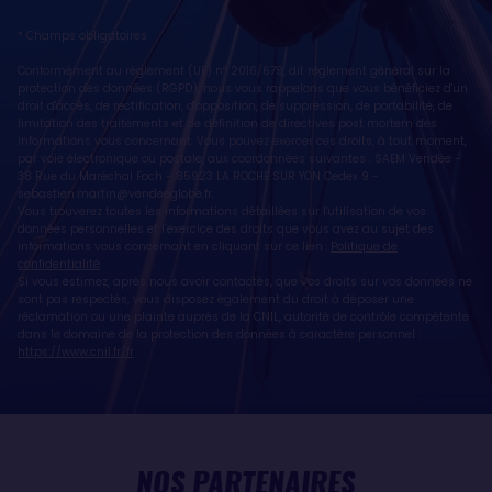
* Champs obligatoires
Conformément au règlement (UE) n° 2016/679, dit règlement général sur la
protection des données (RGPD), nous vous rappelons que vous bénéficiez d'un
droit d'accès, de rectification, d'opposition, de suppression, de portabilité, de
limitation des traitements et de définition de directives post mortem des
informations vous concernant. Vous pouvez exercer ces droits, à tout moment,
par voie électronique ou postale, aux coordonnées suivantes : SAEM Vendée -
38 Rue du Maréchal Foch - 85923 LA ROCHE SUR YON Cedex 9 -
sebastien.martin@vendeeglobe.fr
.
Vous trouverez toutes les informations détaillées sur l'utilisation de vos
données personnelles et l’exercice des droits que vous avez au sujet des
informations vous concernant en cliquant sur ce lien :
Politique de
confidentialité
.
Si vous estimez, après nous avoir contactés, que vos droits sur vos données ne
sont pas respectés, vous disposez également du droit à déposer une
réclamation ou une plainte auprès de la CNIL, autorité de contrôle compétente
dans le domaine de la protection des données à caractère personnel :
https://www.cnil.fr/fr
NOS PARTENAIRES