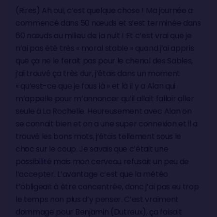
(Rires) Ah oui, c’est quelque chose ! Ma journée a
commencé dans 50 nœuds et s’est terminée dans
60 nœuds au milieu de la nuit ! Et c’est vrai que je
n’ai pas été très « moral stable » quand j’ai appris
que ça ne le ferait pas pour le chenal des Sables,
j’ai trouvé ça très dur, j’étais dans un moment
« qu’est-ce que je fous là » et là il y a Alan qui
m’appelle pour m’annoncer qu’il allait falloir aller
seule à La Rochelle. Heureusement avec Alan on
se connait bien et on a une super connexion et il a
trouvé les bons mots, j’étais tellement sous le
choc sur le coup. Je savais que c’était une
possibilité mais mon cerveau refusait un peu de
l’accepter. L’avantage c’est que la météo
t’obligeait à être concentrée, donc j’ai pas eu trop
le temps non plus d’y penser. C’est vraiment
dommage pour Benjamin (Dutreux), ça faisait