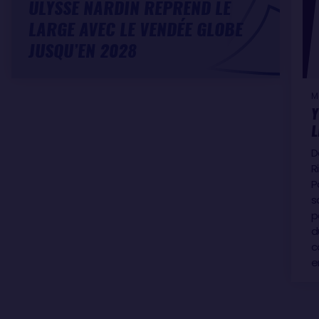
ULYSSE NARDIN REPREND LE
LARGE AVEC LE VENDÉE GLOBE
JUSQU’EN 2028
M
Y
L
D
R
P
s
p
d
c
e