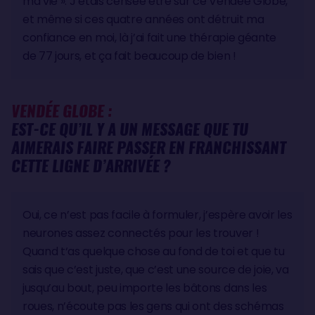
ma vie ». J’étais censée être sur ce Vendée Globe,
et même si ces quatre années ont détruit ma
confiance en moi, là j’ai fait une thérapie géante
de 77 jours, et ça fait beaucoup de bien !
VENDÉE GLOBE :
EST-CE QU’IL Y A UN MESSAGE QUE TU
AIMERAIS FAIRE PASSER EN FRANCHISSANT
CETTE LIGNE D’ARRIVÉE ?
Oui, ce n’est pas facile à formuler, j’espère avoir les
neurones assez connectés pour les trouver !
Quand t‘as quelque chose au fond de toi et que tu
sais que c’est juste, que c’est une source de joie, va
jusqu’au bout, peu importe les bâtons dans les
roues, n’écoute pas les gens qui ont des schémas