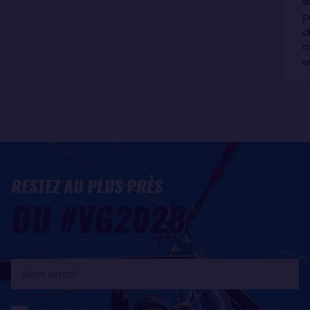
s
p
d
c
e
RESTEZ AU PLUS PRÈS
DU #VG2028
Mon
email