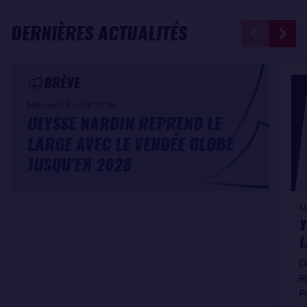
DERNIÈRES ACTUALITÉS
BRÈVE
Mercredi 5 août 2026
ULYSSE NARDIN REPREND LE
LARGE AVEC LE VENDÉE GLOBE
JUSQU’EN 2028
M
Y
L
D
R
P