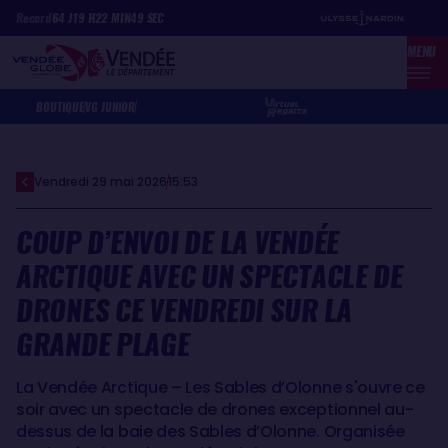
Aller
Panneau de gestion des cookies
Record
64
J
19
H
22
MIN
49
SEC
au
MENU
contenu
principal
BOUTIQUE
VG JUNIOR
Vendredi 29 mai 2026
15:53
COUP D’ENVOI DE LA VENDÉE
ARCTIQUE AVEC UN SPECTACLE DE
DRONES CE VENDREDI SUR LA
GRANDE PLAGE
La Vendée Arctique – Les Sables d’Olonne s'ouvre ce
soir avec un spectacle de drones exceptionnel au-
dessus de la baie des Sables d’Olonne. Organisée