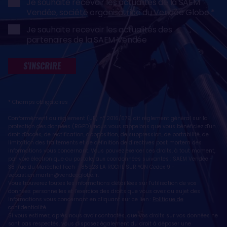
Je souhaite recevoir les actualités de la SAEM
Vendée, société organisatrice du Vendée Globe
Je souhaite recevoir les actualités des
partenaires de la SAEM Vendée
S'INSCRIRE
* Champs obligatoires
Conformément au règlement (UE) n° 2016/679, dit règlement général sur la
protection des données (RGPD), nous vous rappelons que vous bénéficiez d'un
droit d'accès, de rectification, d'opposition, de suppression, de portabilité, de
limitation des traitements et de définition de directives post mortem des
informations vous concernant. Vous pouvez exercer ces droits, à tout moment,
par voie électronique ou postale, aux coordonnées suivantes : SAEM Vendée -
38 Rue du Maréchal Foch - 85923 LA ROCHE SUR YON Cedex 9 -
sebastien.martin@vendeeglobe.fr
.
Vous trouverez toutes les informations détaillées sur l'utilisation de vos
données personnelles et l’exercice des droits que vous avez au sujet des
informations vous concernant en cliquant sur ce lien :
Politique de
confidentialité
.
Si vous estimez, après nous avoir contactés, que vos droits sur vos données ne
sont pas respectés, vous disposez également du droit à déposer une