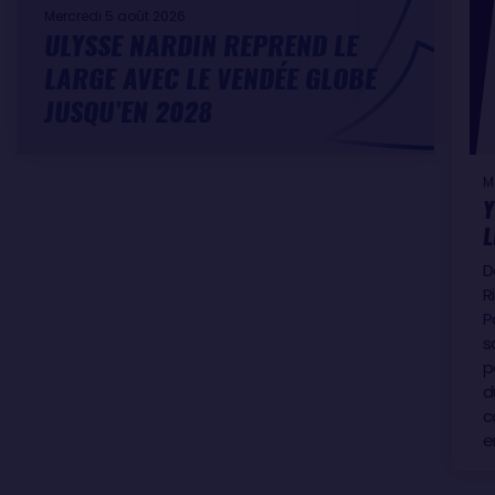
Mercredi 5 août 2026
ULYSSE NARDIN REPREND LE
LARGE AVEC LE VENDÉE GLOBE
JUSQU’EN 2028
M
Y
L
D
R
P
s
p
d
c
e