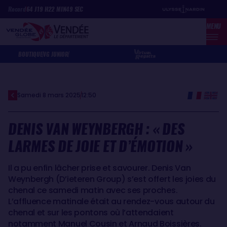
Aller
Panneau de gestion des cookies
Record
64
J
19
H
22
MIN
49
SEC
au
MENU
contenu
principal
BOUTIQUE
VG JUNIOR
Samedi 8 mars 2025
12:50
DENIS VAN WEYNBERGH : « DES
LARMES DE JOIE ET D’ÉMOTION »
Il a pu enfin lâcher prise et savourer. Denis Van
Weynbergh (D’ieteren Group) s’est offert les joies du
chenal ce samedi matin avec ses proches.
L’affluence matinale était au rendez-vous autour du
chenal et sur les pontons où l’attendaient
notamment Manuel Cousin et Arnaud Boissières.