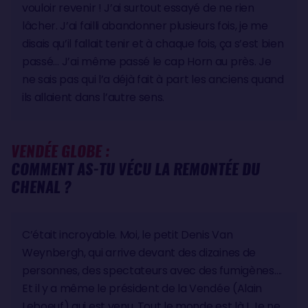
vouloir revenir ! J’ai surtout essayé de ne rien
lâcher. J’ai failli abandonner plusieurs fois, je me
disais qu’il fallait tenir et à chaque fois, ça s’est bien
passé… J’ai même passé le cap Horn au près. Je
ne sais pas qui l’a déjà fait à part les anciens quand
ils allaient dans l’autre sens.
VENDÉE GLOBE :
COMMENT AS-TU VÉCU LA REMONTÉE DU
CHENAL ?
C’était incroyable. Moi, le petit Denis Van
Weynbergh, qui arrive devant des dizaines de
personnes, des spectateurs avec des fumigènes….
Et il y a même le président de la Vendée (Alain
Leboeuf) qui est venu. Tout le monde est là ! Je ne