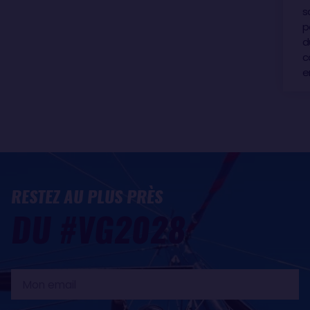
s
p
d
c
e
RESTEZ AU PLUS PRÈS
DU #VG2028
Mon
email