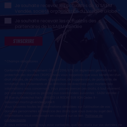
Je souhaite recevoir les actualités de la SAEM
Vendée, société organisatrice du Vendée Globe
Je souhaite recevoir les actualités des
partenaires de la SAEM Vendée
S'INSCRIRE
* Champs obligatoires
Conformément au règlement (UE) n° 2016/679, dit règlement général sur la
protection des données (RGPD), nous vous rappelons que vous bénéficiez d'un
droit d'accès, de rectification, d'opposition, de suppression, de portabilité, de
limitation des traitements et de définition de directives post mortem des
informations vous concernant. Vous pouvez exercer ces droits, à tout moment,
par voie électronique ou postale, aux coordonnées suivantes : SAEM Vendée -
38 Rue du Maréchal Foch - 85923 LA ROCHE SUR YON Cedex 9 -
sebastien.martin@vendeeglobe.fr
.
Vous trouverez toutes les informations détaillées sur l'utilisation de vos
données personnelles et l’exercice des droits que vous avez au sujet des
informations vous concernant en cliquant sur ce lien :
Politique de
confidentialité
.
Si vous estimez, après nous avoir contactés, que vos droits sur vos données ne