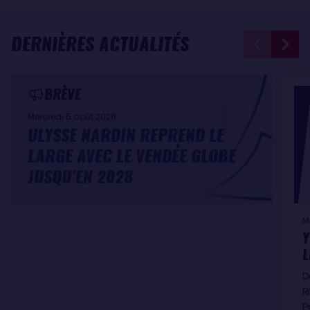
DERNIÈRES ACTUALITÉS
BRÈVE
Mercredi 5 août 2026
ULYSSE NARDIN REPREND LE
LARGE AVEC LE VENDÉE GLOBE
JUSQU’EN 2028
M
Y
L
D
R
P