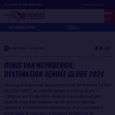
Aller
Panneau de gestion des cookies
Record
64
J
19
H
22
MIN
49
SEC
au
MENU
contenu
principal
BOUTIQUE
VG JUNIOR
Lundi 2 août 2021
14:26
DENIS VAN WEYNBERGH,
DESTINATION VENDÉE GLOBE 2024
Alors qu’il disposait du monocoque de Nandor Fa (8e
en 2016-2017), le skipper belge n’avait pas pu
s’aligner sur la dernière édition, faute de budget.
Mais le chef d’entreprise de 50 ans n’a jamais
renoncé. Et il bénéficie désormais d’un partenaire
pour rêver à nouveau, s’aguerrir en IMOCA et