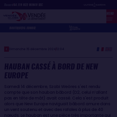
Aller
Panneau de gestion des cookies
Record
64
J
19
H
22
MIN
49
SEC
au
MENU
contenu
principal
BOUTIQUE
VG JUNIOR
Dimanche 15 décembre 2024
12:04
HAUBAN CASSÉ À BORD DE NEW
EUROPE
Samedi 14 décembre, Szabi Weöres s'est rendu
compte que son hauban bâbord (D2, celui n’allant
pas en tête de mât) avait cassé. Cela s'est produit
alors que New Europe naviguait bâbord amure dans
un vent soutenu et avec des rafales à plus de 40
nœuds. Le hauban est une pièce très importante qui