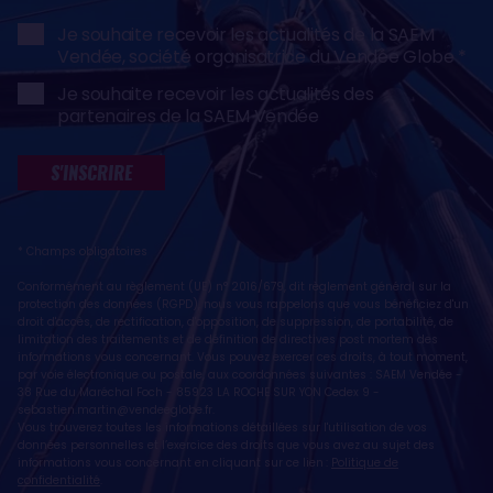
Je souhaite recevoir les actualités de la SAEM
Vendée, société organisatrice du Vendée Globe
Je souhaite recevoir les actualités des
partenaires de la SAEM Vendée
S'INSCRIRE
* Champs obligatoires
Conformément au règlement (UE) n° 2016/679, dit règlement général sur la
protection des données (RGPD), nous vous rappelons que vous bénéficiez d'un
droit d'accès, de rectification, d'opposition, de suppression, de portabilité, de
limitation des traitements et de définition de directives post mortem des
informations vous concernant. Vous pouvez exercer ces droits, à tout moment,
par voie électronique ou postale, aux coordonnées suivantes : SAEM Vendée -
38 Rue du Maréchal Foch - 85923 LA ROCHE SUR YON Cedex 9 -
sebastien.martin@vendeeglobe.fr
.
Vous trouverez toutes les informations détaillées sur l'utilisation de vos
données personnelles et l’exercice des droits que vous avez au sujet des
informations vous concernant en cliquant sur ce lien :
Politique de
confidentialité
.