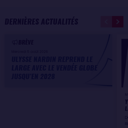
DERNIÈRES ACTUALITÉS
BRÈVE
Mercredi 5 août 2026
ULYSSE NARDIN REPREND LE
LARGE AVEC LE VENDÉE GLOBE
JUSQU’EN 2028
M
Y
L
D
R