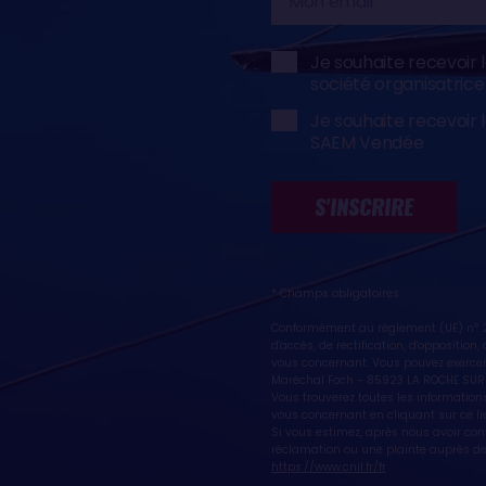
email
Je souhaite recevoir 
société organisatric
Je souhaite recevoir 
SAEM Vendée
S'INSCRIRE
* Champs obligatoires
Conformément au règlement (UE) n° 20
d'accès, de rectification, d'oppositio
vous concernant. Vous pouvez exercer
Maréchal Foch - 85923 LA ROCHE SUR
Vous trouverez toutes les informations
vous concernant en cliquant sur ce li
Si vous estimez, après nous avoir co
réclamation ou une plainte auprès de 
https://www.cnil.fr/fr