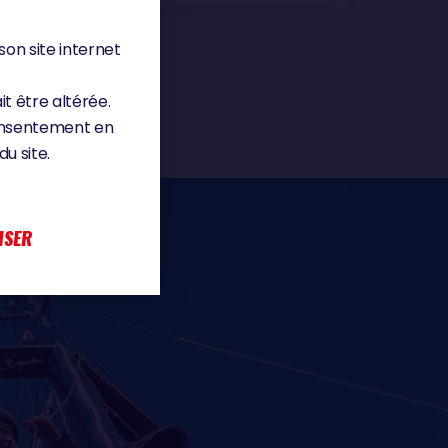
son site internet
it être altérée.
consentement en
u site.
ISER