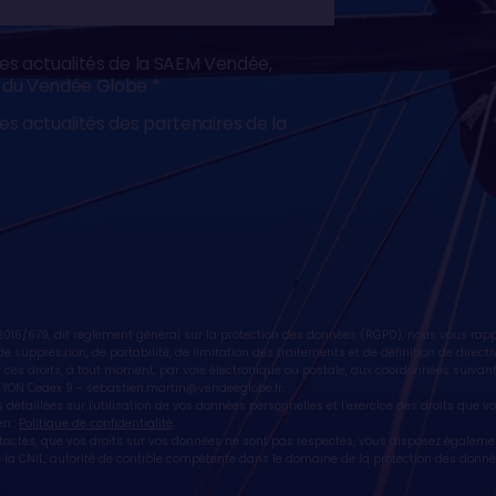
les actualités de la SAEM Vendée,
e du Vendée Globe
les actualités des partenaires de la
16/679, dit règlement général sur la protection des données (RGPD), nous vous rappe
n, de suppression, de portabilité, de limitation des traitements et de définition de dire
 ces droits, à tout moment, par voie électronique ou postale, aux coordonnées suivan
 YON Cedex 9 -
sebastien.martin@vendeeglobe.fr
.
 détaillées sur l'utilisation de vos données personnelles et l’exercice des droits que 
en :
Politique de confidentialité
.
ntactés, que vos droits sur vos données ne sont pas respectés, vous disposez égaleme
la CNIL, autorité de contrôle compétente dans le domaine de la protection des donné