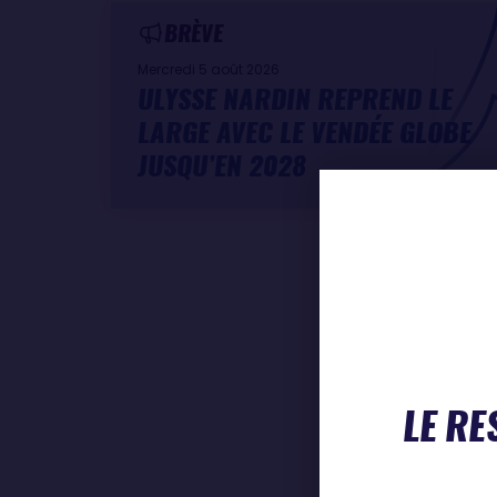
BRÈVE
Mercredi 5 août 2026
ULYSSE NARDIN REPREND LE
LARGE AVEC LE VENDÉE GLOBE
JUSQU’EN 2028
LE RE