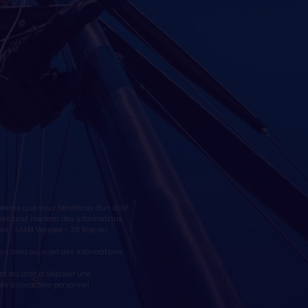
lons que vous bénéficiez d'un droit
ctives post mortem des informations
tes : SAEM Vendée - 38 Rue du
vous avez au sujet des informations
nt du droit à déposer une
es à caractère personnel :