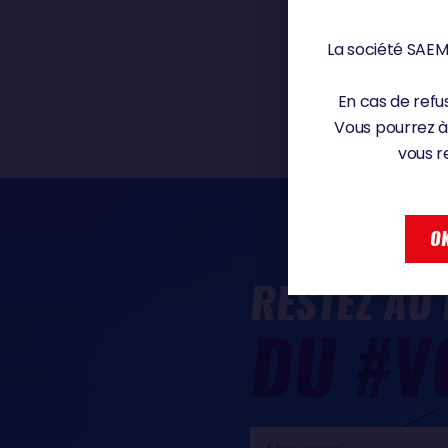
La société SAEM 
En cas de refus
Vous pourrez à
vous r
OK
RESTEZ AU
DU #V
Mon