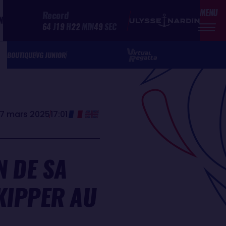
MENU
Record
N
64
J
19
H
22
MIN
49
SEC
BOUTIQUE
VG JUNIOR
27 mars 2025
17:01
N DE SA
KIPPER AU