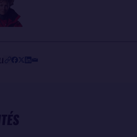
lle
HKE
LE
ITÉS