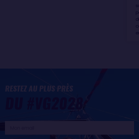
s
p
d
c
e
RESTEZ AU PLUS PRÈS
DU #VG2028
Mon
email