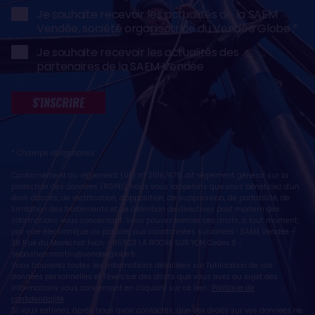
Je souhaite recevoir les actualités de la SAEM
Vendée, société organisatrice du Vendée Globe
Je souhaite recevoir les actualités des
partenaires de la SAEM Vendée
S'INSCRIRE
* Champs obligatoires
Conformément au règlement (UE) n° 2016/679, dit règlement général sur la
protection des données (RGPD), nous vous rappelons que vous bénéficiez d'un
droit d'accès, de rectification, d'opposition, de suppression, de portabilité, de
limitation des traitements et de définition de directives post mortem des
informations vous concernant. Vous pouvez exercer ces droits, à tout moment,
par voie électronique ou postale, aux coordonnées suivantes : SAEM Vendée -
38 Rue du Maréchal Foch - 85923 LA ROCHE SUR YON Cedex 9 -
sebastien.martin@vendeeglobe.fr
.
Vous trouverez toutes les informations détaillées sur l'utilisation de vos
données personnelles et l’exercice des droits que vous avez au sujet des
informations vous concernant en cliquant sur ce lien :
Politique de
confidentialité
.
Si vous estimez, après nous avoir contactés, que vos droits sur vos données ne