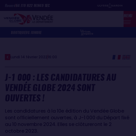
Aller
Panneau de gestion des cookies
Record
64
J
19
H
22
MIN
49
SEC
au
MENU
contenu
principal
BOUTIQUE
VG JUNIOR
Lundi 14 février 2022
16:00
J-1 000 : LES CANDIDATURES AU
VENDÉE GLOBE 2024 SONT
OUVERTES !
Les candidatures à la 10e édition du Vendée Globe
sont officiellement ouvertes, à J-1 000 du Départ fixé
au 10 novembre 2024. Elles se clôtureront le 2
octobre 2023.