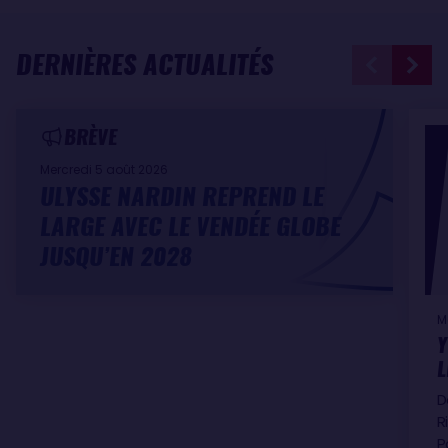
DERNIÈRES ACTUALITÉS
BRÈVE
Mercredi 5 août 2026
ULYSSE NARDIN REPREND LE
LARGE AVEC LE VENDÉE GLOBE
JUSQU’EN 2028
M
Y
L
D
R
P