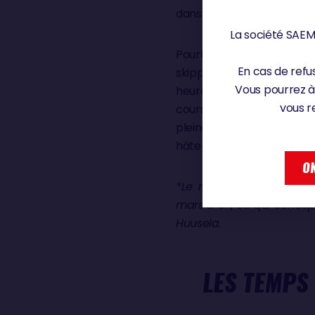
dans le golfe de Gascogne 
La société SAEM 
Pourtant, Denis a puisé en
En cas de refus
skipper belge ne s’est pas
Vous pourrez à
heures* – lui qui s’évertu
vous r
course. Moi j’essaie juste
pleine journée, ce qui fac
hâte d’applaudir Denis Va
OK
*Le règlement, accepté p
mars à 8h, ce qui corresp
Huusela.
LES TEMPS