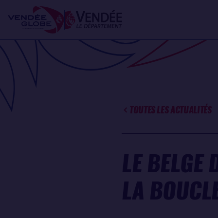
Aller
Panneau de gestion des cookies
au
contenu
principal
TOUTES LES ACTUALITÉS
LE BELGE 
LA BOUCL