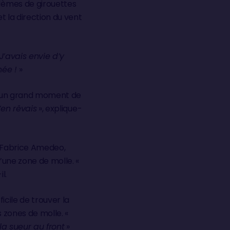
lèmes de girouettes
t la direction du vent
J’avais envie d’y
née !
»
t, un grand moment de
’en rêvais
», explique-
 Fabrice Amedeo,
’une zone de molle. «
l.
icile de trouver la
s zones de molle. «
r la sueur au front
»