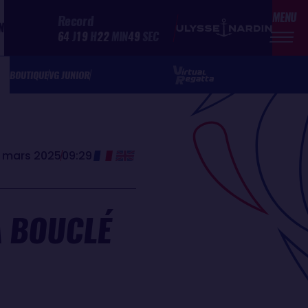
MENU
Record
N
64
J
19
H
22
MIN
49
SEC
BOUTIQUE
VG JUNIOR
 mars 2025
09:29
A BOUCLÉ