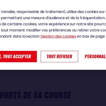
où le vent a forci notamment la nuit dernière.
Vendée, responsable de traitement, utilise des cookies sur 
permettant une mesure d'audience et de la fréquentation.
 lui une incroyable force et fait preuve d’une sacrée combati
 de certains cookies, votre expérience sur notre site pourra
 attardé sur le fait d’être hors délai – la fermeture de la l
 tout moment modifier vos préférences ou retirer votre 
ait surtout à avancer coûte que coûte : « il y a un temps im
endant dans la section
Gestion des cookies
en bas de page d
 de tout faire pour rentrer le plus vite possible ». L’arrivé
ilite la venue d’un public venu en nombre. Les Vendéens ne 
n Weynbergh et de féliciter son incroyable ténacité.
, TOUT ACCEPTER
TOUT REFUSER
PERSONNAL
ar l’ensemble des skippers inscrits, mentionne que la l
ond au temps du dernier concurrent de l’édition précédent
 FORTS DE SA COURSE