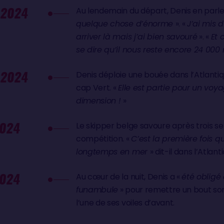
 2024
Au lendemain du départ, Denis en par
quelque chose d’énorme
». «
J’ai mis 
arriver là mais j’ai bien savouré
». «
Et 
se dire qu’il nous reste encore 24 000 m
 2024
Denis déploie une bouée dans l’Atlanti
cap Vert. «
Elle est partie pour un vo
dimension !
»
024
Le skipper belge savoure après trois s
compétition. «
C’est la première fois qu
longtemps en mer
» dit-il dans l’Atlant
024
Au cœur de la nuit, Denis a «
été obligé 
funambule
» pour remettre un bout sort
l’une de ses voiles d’avant.