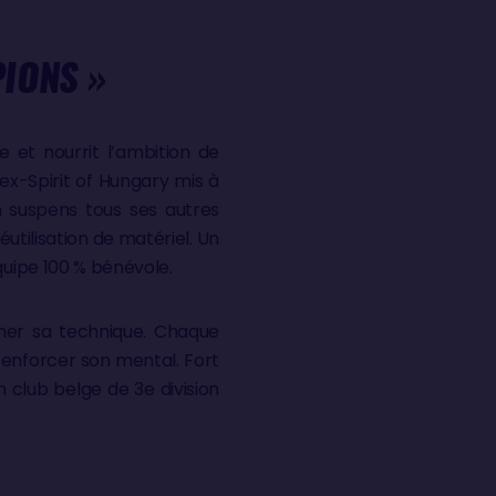
IONS »
 et nourrit l’ambition de
ex-Spirit of Hungary mis à
en suspens tous ses autres
éutilisation de matériel. Un
quipe 100 % bénévole.
finer sa technique. Chaque
 renforcer son mental. Fort
n club belge de 3e division