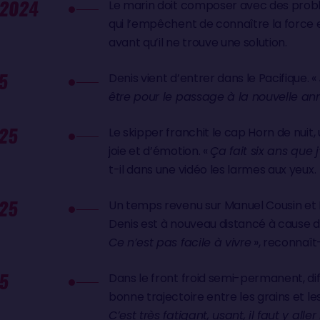
 2024
Le marin doit composer avec des prob
qui l’empêchent de connaître la force e
avant qu’il ne trouve une solution.
5
Denis vient d’entrer dans le Pacifique. «
être pour le passage à la nouvelle an
025
Le skipper franchit le cap Horn de nui
joie et d’émotion. «
Ça fait six ans que j
t-il dans une vidéo les larmes aux yeux.
025
Un temps revenu sur Manuel Cousin et
Denis est à nouveau distancé à cause d
Ce n’est pas facile à vivre
», reconnaît-i
5
Dans le front froid semi-permanent, diff
bonne trajectoire entre les grains et le
C’est très fatigant, usant, il faut y alle