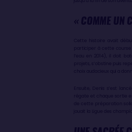
jusqu’à la fin de son aventu
« COMME UN C
Cette histoire avait déb
participer à cette course
l’eau en 2014), il doit b
projets, s’obstine puis rep
choix audacieux qui a donn
Ensuite, Denis s’est lanc
régate et chaque sortie en
de cette préparation solid
jouait la Ligue des champi
UNE SACRÉE C