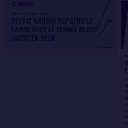
BRÈVE
Mercredi 5 août 2026
ULYSSE NARDIN REPREND LE
LARGE AVEC LE VENDÉE GLOBE
JUSQU’EN 2028
M
Y
L
D
R
P
s
p
d
c
e