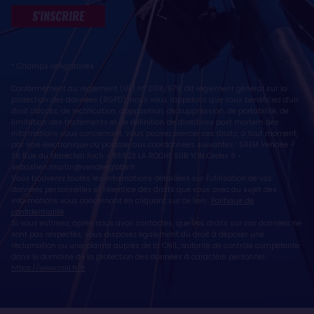
S'INSCRIRE
* Champs obligatoires
Conformément au règlement (UE) n° 2016/679, dit règlement général sur la
protection des données (RGPD), nous vous rappelons que vous bénéficiez d'un
droit d'accès, de rectification, d'opposition, de suppression, de portabilité, de
limitation des traitements et de définition de directives post mortem des
informations vous concernant. Vous pouvez exercer ces droits, à tout moment,
par voie électronique ou postale, aux coordonnées suivantes : SAEM Vendée -
38 Rue du Maréchal Foch - 85923 LA ROCHE SUR YON Cedex 9 -
sebastien.martin@vendeeglobe.fr
.
Vous trouverez toutes les informations détaillées sur l'utilisation de vos
données personnelles et l’exercice des droits que vous avez au sujet des
informations vous concernant en cliquant sur ce lien :
Politique de
confidentialité
.
Si vous estimez, après nous avoir contactés, que vos droits sur vos données ne
sont pas respectés, vous disposez également du droit à déposer une
réclamation ou une plainte auprès de la CNIL, autorité de contrôle compétente
dans le domaine de la protection des données à caractère personnel :
https://www.cnil.fr/fr