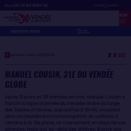
Aller
Panneau de gestion des cookies
Record
64
J
19
H
22
MIN
49
SEC
au
MENU
contenu
principal
BOUTIQUE
VG JUNIOR
Samedi 1 mars 2025
13:54
MANUEL COUSIN, 31E DU VENDÉE
GLOBE
Après 111 jours et 38 minutes en mer, Manuel Cousin a
franchi la ligne d’arrivée du Vendée Globe au large
des Sables d’Olonne, aujourd’hui à 13h40, bouclant
ainsi sa deuxième circumnavigation en solitaire. Il
termine à la 31e place, un classement en deçà de ses
attentes, mais qui, au-delà des chiffres, illustre une