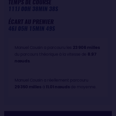
TEMPS DE COURSE
111J 00H 38MIN 38S
ÉCART AU PREMIER
46J 05H 15MIN 49S
Manuel Cousin a parcouru les
23 906 milles
du parcours théorique à la vitesse de
8.97
nœuds
.
Manuel Cousin a réellement parcouru
29 350 milles
à
11.01 nœuds
de moyenne.