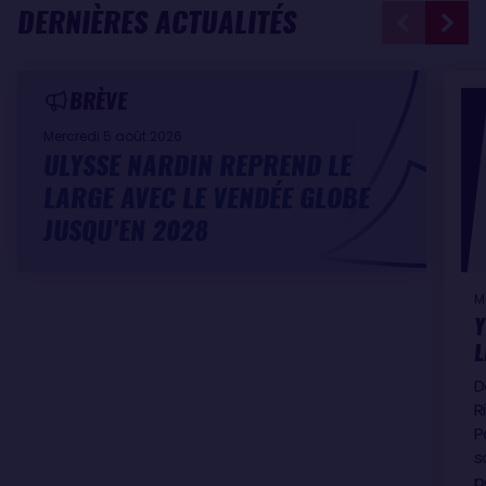
DERNIÈRES ACTUALITÉS
BRÈVE
Mercredi 5 août 2026
ULYSSE NARDIN REPREND LE
LARGE AVEC LE VENDÉE GLOBE
JUSQU’EN 2028
M
Y
L
D
R
P
s
p