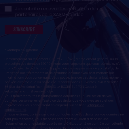
Je souhaite recevoir les actualités des
partenaires de la SAEM Vendée
S'INSCRIRE
* Champs obligatoires
Conformément au règlement (UE) n° 2016/679, dit règlement général sur la
protection des données (RGPD), nous vous rappelons que vous bénéficiez d'un
droit d'accès, de rectification, d'opposition, de suppression, de portabilité, de
limitation des traitements et de définition de directives post mortem des
informations vous concernant. Vous pouvez exercer ces droits, à tout moment,
par voie électronique ou postale, aux coordonnées suivantes : SAEM Vendée -
38 Rue du Maréchal Foch - 85923 LA ROCHE SUR YON Cedex 9 -
sebastien.martin@vendeeglobe.fr
.
Vous trouverez toutes les informations détaillées sur l'utilisation de vos
données personnelles et l’exercice des droits que vous avez au sujet des
informations vous concernant en cliquant sur ce lien :
Politique de
confidentialité
.
Si vous estimez, après nous avoir contactés, que vos droits sur vos données ne
sont pas respectés, vous disposez également du droit à déposer une
réclamation ou une plainte auprès de la CNIL, autorité de contrôle compétente
dans le domaine de la protection des données à caractère personnel :