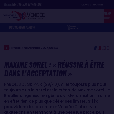
Aller
Panneau de gestion des cookies
Record
64
J
19
H
22
MIN
49
SEC
au
MENU
contenu
principal
BOUTIQUE
VG JUNIOR
Samedi 2 novembre 2024
09:50
MAXIME SOREL : « RÉUSSIR À ÊTRE
DANS L’ACCEPTATION »
PAROLES DE SKIPPER (29/40). Aller toujours plus haut,
toujours plus loin : tel est le crédo de Maxime Sorel. Le
Bretillien, ingénieur en génie civil de formation, n’aime
en effet rien de plus que défier ses limites. S’il l’a
prouvé lors de son premier Vendée Globe il y a
quatre ans en terminant à une belle 10e place, puis