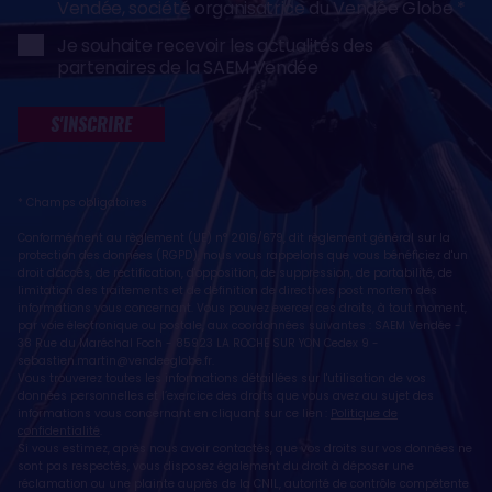
Vendée, société organisatrice du Vendée Globe
Je souhaite recevoir les actualités des
partenaires de la SAEM Vendée
S'INSCRIRE
* Champs obligatoires
Conformément au règlement (UE) n° 2016/679, dit règlement général sur la
protection des données (RGPD), nous vous rappelons que vous bénéficiez d'un
droit d'accès, de rectification, d'opposition, de suppression, de portabilité, de
limitation des traitements et de définition de directives post mortem des
informations vous concernant. Vous pouvez exercer ces droits, à tout moment,
par voie électronique ou postale, aux coordonnées suivantes : SAEM Vendée -
38 Rue du Maréchal Foch - 85923 LA ROCHE SUR YON Cedex 9 -
sebastien.martin@vendeeglobe.fr
.
Vous trouverez toutes les informations détaillées sur l'utilisation de vos
données personnelles et l’exercice des droits que vous avez au sujet des
informations vous concernant en cliquant sur ce lien :
Politique de
confidentialité
.
Si vous estimez, après nous avoir contactés, que vos droits sur vos données ne
sont pas respectés, vous disposez également du droit à déposer une
réclamation ou une plainte auprès de la CNIL, autorité de contrôle compétente