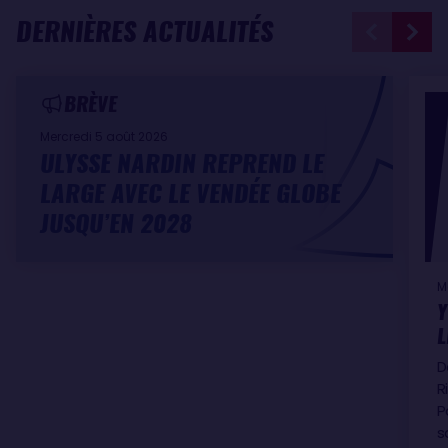
DERNIÈRES ACTUALITÉS
BRÈVE
Mercredi 5 août 2026
ULYSSE NARDIN REPREND LE
LARGE AVEC LE VENDÉE GLOBE
JUSQU’EN 2028
M
Y
L
D
R
P
s