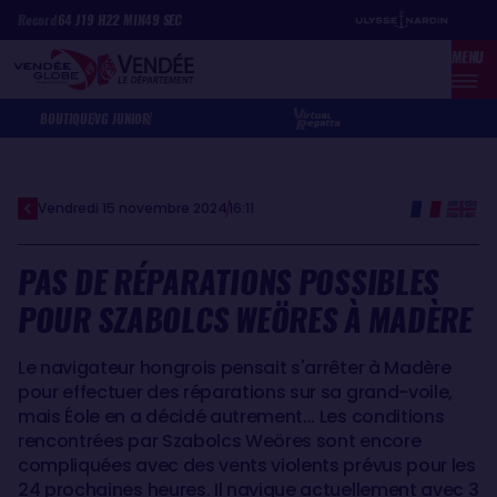
Aller
Panneau de gestion des cookies
Record
64
J
19
H
22
MIN
49
SEC
au
MENU
contenu
principal
BOUTIQUE
VG JUNIOR
Vendredi 15 novembre 2024
16:11
PAS DE RÉPARATIONS POSSIBLES
POUR SZABOLCS WEÖRES À MADÈRE
Le navigateur hongrois pensait s'arrêter à Madère
pour effectuer des réparations sur sa grand-voile,
mais Éole en a décidé autrement... Les conditions
rencontrées par Szabolcs Weöres sont encore
compliquées avec des vents violents prévus pour les
24 prochaines heures. Il navigue actuellement avec 3