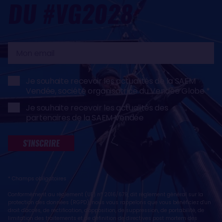
DU #VG2028
Mon
email
Je souhaite recevoir les actualités de la SAEM
Vendée, société organisatrice du Vendée Globe
Je souhaite recevoir les actualités des
partenaires de la SAEM Vendée
S'INSCRIRE
* Champs obligatoires
Conformément au règlement (UE) n° 2016/679, dit règlement général sur la
protection des données (RGPD), nous vous rappelons que vous bénéficiez d'un
droit d'accès, de rectification, d'opposition, de suppression, de portabilité, de
limitation des traitements et de définition de directives post mortem des