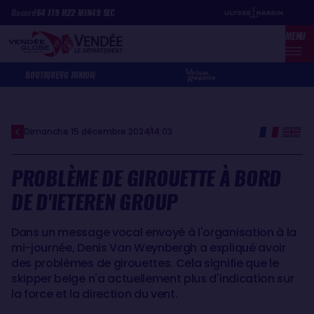
Aller
Panneau de gestion des cookies
Record
64
J
19
H
22
MIN
49
SEC
au
MENU
contenu
principal
BOUTIQUE
VG JUNIOR
Dimanche 15 décembre 2024
14:03
PROBLÈME DE GIROUETTE À BORD
DE D'IETEREN GROUP
Dans un message vocal envoyé à l'organisation à la
mi-journée, Denis Van Weynbergh a expliqué avoir
des problèmes de girouettes. Cela signifie que le
skipper belge n'a actuellement plus d'indication sur
la force et la direction du vent.