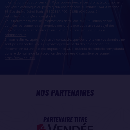
informations vous concernant. Vous pouvez exercer ces droits, à tout moment,
par voie électronique ou postale, aux coordonnées suivantes : SAEM Vendée -
38 Rue du Maréchal Foch - 85923 LA ROCHE SUR YON Cedex 9 -
sebastien.martin@vendeeglobe.fr
.
Vous trouverez toutes les informations détaillées sur l'utilisation de vos
données personnelles et l’exercice des droits que vous avez au sujet des
informations vous concernant en cliquant sur ce lien :
Politique de
confidentialité
.
Si vous estimez, après nous avoir contactés, que vos droits sur vos données ne
sont pas respectés, vous disposez également du droit à déposer une
réclamation ou une plainte auprès de la CNIL, autorité de contrôle compétente
dans le domaine de la protection des données à caractère personnel :
https://www.cnil.fr/fr
NOS PARTENAIRES
PARTENAIRE TITRE