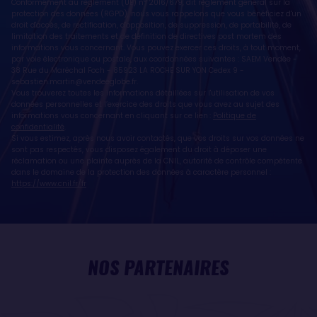
Conformément au règlement (UE) n° 2016/679, dit règlement général sur la
protection des données (RGPD), nous vous rappelons que vous bénéficiez d'un
droit d'accès, de rectification, d'opposition, de suppression, de portabilité, de
limitation des traitements et de définition de directives post mortem des
informations vous concernant. Vous pouvez exercer ces droits, à tout moment,
par voie électronique ou postale, aux coordonnées suivantes : SAEM Vendée -
38 Rue du Maréchal Foch - 85923 LA ROCHE SUR YON Cedex 9 -
sebastien.martin@vendeeglobe.fr
.
Vous trouverez toutes les informations détaillées sur l'utilisation de vos
données personnelles et l’exercice des droits que vous avez au sujet des
informations vous concernant en cliquant sur ce lien :
Politique de
confidentialité
.
Si vous estimez, après nous avoir contactés, que vos droits sur vos données ne
sont pas respectés, vous disposez également du droit à déposer une
réclamation ou une plainte auprès de la CNIL, autorité de contrôle compétente
dans le domaine de la protection des données à caractère personnel :
https://www.cnil.fr/fr
NOS PARTENAIRES