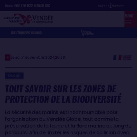
Aller
Panneau de gestion des cookies
Record
64
J
19
H
22
MIN
49
SEC
au
MENU
contenu
principal
BOUTIQUE
VG JUNIOR
Jeudi 7 novembre 2024
20:28
Océan
TOUT SAVOIR SUR LES ZONES DE
PROTECTION DE LA BIODIVERSITÉ
La sécurité des marins est incontournable pour
l’organisation du Vendée Globe, tout comme la
préservation de la faune et la flore marine au long du
parcours. Afin de limiter les risques de collision avec