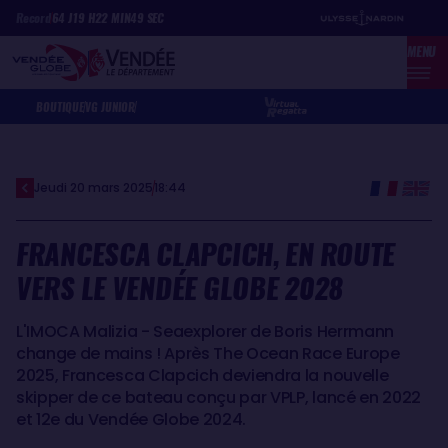
Aller
Panneau de gestion des cookies
Record
64
J
19
H
22
MIN
49
SEC
au
MENU
contenu
principal
BOUTIQUE
VG JUNIOR
Jeudi 20 mars 2025
18:44
FRANCESCA CLAPCICH, EN ROUTE
VERS LE VENDÉE GLOBE 2028
L'IMOCA Malizia - Seaexplorer de Boris Herrmann
change de mains ! Après The Ocean Race Europe
2025, Francesca Clapcich deviendra la nouvelle
skipper de ce bateau conçu par VPLP, lancé en 2022
et 12e du Vendée Globe 2024.