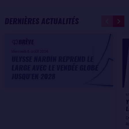
DERNIÈRES ACTUALITÉS
BRÈVE
Mercredi 5 août 2026
ULYSSE NARDIN REPREND LE
LARGE AVEC LE VENDÉE GLOBE
JUSQU’EN 2028
M
Y
L
D
R