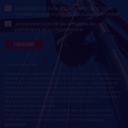
Je souhaite recevoir les actualités de la SAEM
Vendée, société organisatrice du Vendée Globe
Je souhaite recevoir les actualités des
partenaires de la SAEM Vendée
S'INSCRIRE
* Champs obligatoires
Conformément au règlement (UE) n° 2016/679, dit règlement général sur la
protection des données (RGPD), nous vous rappelons que vous bénéficiez d'un
droit d'accès, de rectification, d'opposition, de suppression, de portabilité, de
limitation des traitements et de définition de directives post mortem des
informations vous concernant. Vous pouvez exercer ces droits, à tout moment,
par voie électronique ou postale, aux coordonnées suivantes : SAEM Vendée -
38 Rue du Maréchal Foch - 85923 LA ROCHE SUR YON Cedex 9 -
sebastien.martin@vendeeglobe.fr
.
Vous trouverez toutes les informations détaillées sur l'utilisation de vos
données personnelles et l’exercice des droits que vous avez au sujet des
informations vous concernant en cliquant sur ce lien :
Politique de
confidentialité
.