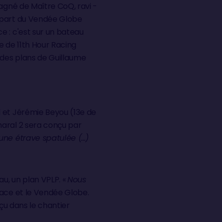
pagné de Maître CoQ, ravi -
départ du Vendée Globe
e : c'est sur un bateau
e de 11th Hour Racing
 des plans de Guillaume
l et Jérémie Beyou (13e de
haral 2 sera conçu par
ne étrave spatulée (...)
au, un plan VPLP. «
Nous
Race et le Vendée Globe.
çu dans le chantier