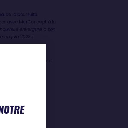
, de la poursuite
ncer avec MerConcept à la
nouvelle envergure à son
e en juin 2022
».
e pour disputer la
uveau bateau. Ils ont en
eterre, dessiné par
ser le nouveau PRB
».
e, a annoncé la
navigations et les
 NOTRE