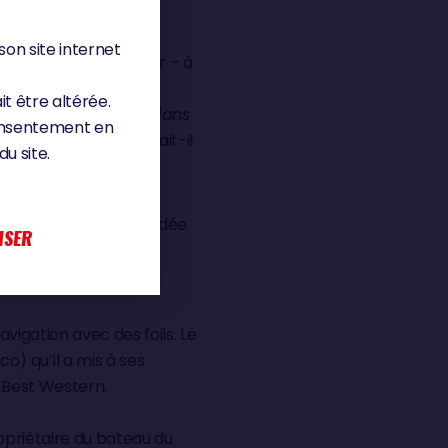
son site internet
ojet – et d’un skipper – à
it l’acquisition de
it être altérée.
ent. «
C’est comme dans
consentement en
lus de défis
», expliquait-il
u site.
que (19e du dernier Vendée
ISER
if et un bateau «
très
avigation avec des foils. Le
) qu’il a mis à ses
à Best Western.
ropriétaire du bateau du