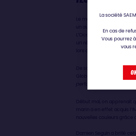
La société SAEM 
Le mercato, comme à l’issu
un autre. Celui qui a ouvert
En cas de refus
L’Occitane-en-Provence av
Vous pourrez à
un rêve, je découvre une
vous r
lors de la mise à l’eau.
De son côté, Bureau Vallée
OK
Globe) et son sponsor Med
performant
», soulignait l
Début mai, on apprenait que
marin a en effet acquis l
nouvelles couleurs grâce a
Damien Seguin
a brillé ce