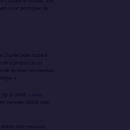
te
», confie le skipper. Il se
Rhum, pour participer au
e Charlie Dalin fasse à
itude à propos de sa
emanié ou avec un nouveau
irige.
»
à
Tip & Shaft
: «
Avec
ain Vendée Globe. Rien
 création d’un nouveau