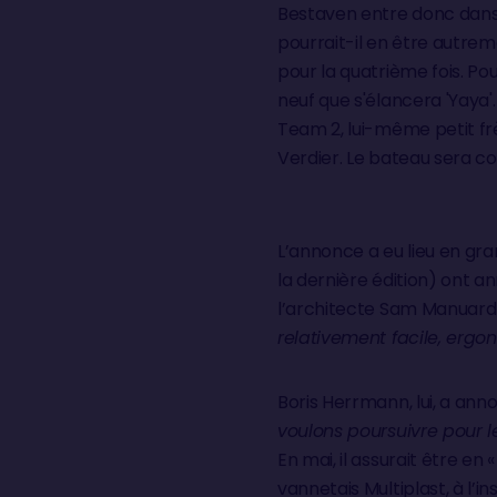
Bestaven entre donc dans l
pourrait-il en être autre
pour la quatrième fois. Po
neuf que s'élancera 'Yaya'
Team 2, lui-même petit frè
Verdier. Le bateau sera co
L’annonce a eu lieu en gr
la dernière édition) ont 
l’architecte Sam Manuard 
relativement facile, ergo
Boris Herrmann, lui, a ann
voulons poursuivre pour l
En mai, il assurait être en 
vannetais Multiplast, à l’i