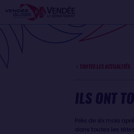
Aller
Panneau de gestion des cookies
au
contenu
principal
TOUTES LES ACTUALITÉS
ILS ONT T
Près de six mois apr
dans toutes les têtes