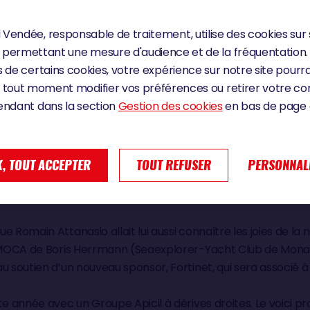
Vendée, responsable de traitement, utilise des cookies sur 
e de chaque édition, c’est aussi des bateaux qui vont d’un pr
permettant une mesure d'audience et de la fréquentation.
 le bal, c’est Louis Burton. 3e du Vendée Globe, le Malouin a fa
 de certains cookies, votre expérience sur notre site pourra
ec lequel il participe à The Ocean Race Europe actuellem
 tout moment modifier vos préférences ou retirer votre 
 nouvelle machine qui me donne envie de relever encore p
endant dans la section
Gestion des cookies
en bas de page d
 2 a trouvé son acquéreur : Pip Hare. La pétillante Britanni
, TOUT ACCEPTER
TOUT REFUSER
PERSONNAL
allia repartent donc pour un tour avec un projet plus sport
a Britannique dans un de nos articles.
 Romain Attanasio allait lui aussi connaître les joies de la n
’IMOCA de Boris Herrmann (Seaexplorer-Yacht Club de Monaco
u soutien d’un nouveau sponsor, Fortinet, qui sera associé 
tte année avec un Groupe Apicil à dérives droites. Le voici p