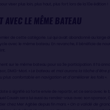
ur viser plus loin, plus haut, plus fort lors de la 10e édition !
T AVEC LE MÊME BATEAU
ier de cette catégorie. Lui qui avait abandonné au large de
ycle avec le même bateau. En revanche, il bénéficie de nouv
oint.
ement sur le même bateau pour sa 3e participation. Il l’a ann
sor, DMG-Mori. «
Le bateau et moi aurons la tâche d’être pl
 plus confortable en navigation et d’améliorer les foils
».
te a signifié sa forte envie de repartir, et ce sera avec le 
nuel Cousin sera lui aussi au rendez-vous avec son sponsor,
ier chez Mer Agitée depuis fin mars. «
On a validé de gran