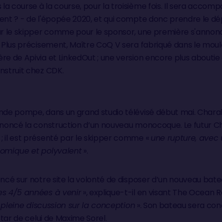
a course à la course, pour la troisième fois. Il sera accom
ment ? - de l'épopée 2020, et qui compte donc prendre le 
ur le skipper comme pour le sponsor, une première s'annonc
. Plus précisement, Maître CoQ V sera fabriqué dans le moul
re de Apivia et LinkedOut ; une version encore plus aboutie
nstruit chez CDK.
ande pompe, dans un grand studio télévisé début mai. Chara
annoncé la construction d’un nouveau monocoque. Le futur C
; il est présenté par le skipper comme «
une rupture, avec u
nomique et polyvalent
».
oncé sur notre site la volonté de disposer d’un nouveau bate
es 4/5 années à venir
», explique-t-il en visant The Ocean 
«
pleine discussion sur la conception
». Son bateau sera con
nstar de celui de Maxime Sorel.