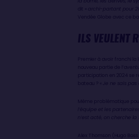
la bôme, les dérives, le 
dit «
archi-partant pour 
Vendée Globe avec ce bat
ILS VEULENT R
Premier à avoir franchi la 
nouveau partie de l’aventur
participation en 2024 se r
bateau ? «
Je ne sais pas 
Même problématique pour S
l’équipe et les partenai
n’est acté, on cherche la 
Alex Thomson (Hugo Boss), s