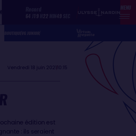
MENU
Record
N
64
J
19
H
22
MIN
49
SEC
BOUTIQUE
VG JUNIOR
Vendredi 18 juin 2021
10:15
UR
rochaine édition est
nante : ils seraient