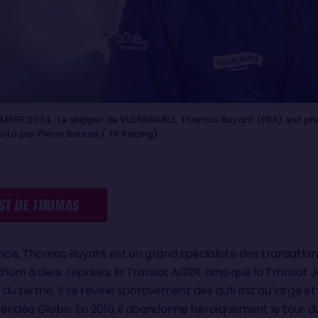
MBRE 2024 : Le skipper de VULNERABLE, Thomas Ruyant (FRA), est p
hoto par Pierre Bouras / TR Racing)
ST DE THOMAS
ce, Thomas Ruyant est un grand spécialiste des transatlanti
 Rhum à deux reprises, la Transat AG2R, ainsi que la Transa
 du terme. Il se révèle sportivement dès qu’il est au large e
Vendée Globe. En 2016, il abandonne héroïquement le tour d