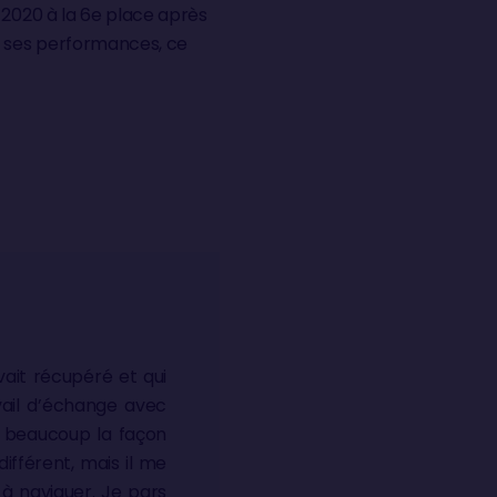
 2020 à la 6e place après
à ses performances, ce
avait récupéré et qui
vail d’échange avec
ge beaucoup la façon
ifférent, mais il me
 à naviguer. Je pars