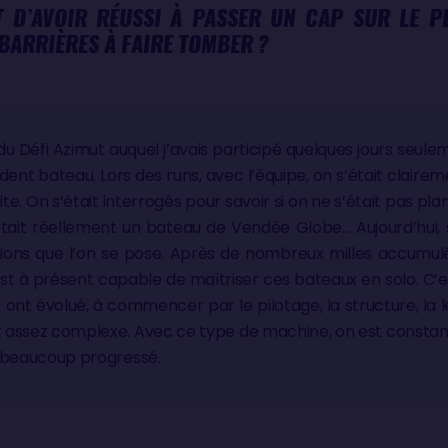
T D’AVOIR RÉUSSI À PASSER UN CAP SUR LE 
 BARRIÈRES À FAIRE TOMBER ?
du Défi Azimut auquel j’avais participé quelques jours seul
ent bateau. Lors des runs, avec l’équipe, on s’était clair
e. On s’était interrogés pour savoir si on ne s’était pas plan
était réellement un bateau de Vendée Globe… Aujourd’hui, 
tions que l’on se pose. Après de nombreux milles accumu
est à présent capable de maîtriser ces bateaux en solo. C’es
 ont évolué, à commencer par le pilotage, la structure, la
assez complexe. Avec ce type de machine, on est constamm
 a beaucoup progressé.