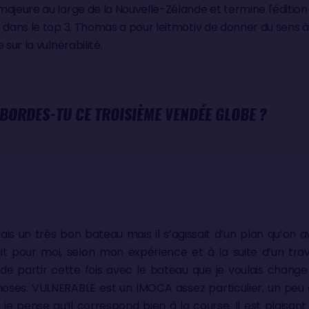
ajeure au large de la Nouvelle-Zélande et termine l'édition
t dans le top 3. Thomas a pour leitmotiv de donner du sens 
sur la vulnérabilité.
ABORDES-TU CE TROISIÈME VENDÉE GLOBE ?
avais un très bon bateau mais il s’agissait d’un plan qu’on 
ait pour moi, selon mon expérience et à la suite d’un tra
it de partir cette fois avec le bateau que je voulais chan
hoses. VULNERABLE est un IMOCA assez particulier, un peu d
je pense qu’il correspond bien à la course. Il est plaisant