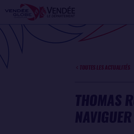
Aller
Panneau de gestion des cookies
au
contenu
principal
TOUTES LES ACTUALITÉS
THOMAS RU
NAVIGUER 