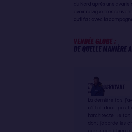
du Nord après une avarie m
avoir navigué très souven
qu’il fait avec la campagne 
VENDÉE GLOBE :
DE QUELLE MANIÈRE 
Thomas
RUYANT
VULNERABLE
La dernière fois, j’
n’était donc pas f
l’architecte. Le fa
dont j'aborde les c
correspond bien et 