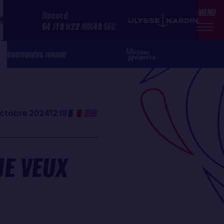
MENU
Record
N
64
J
19
H
22
MIN
49
SEC
BOUTIQUE
VG JUNIOR
octobre 2024
12:19
JE VEUX