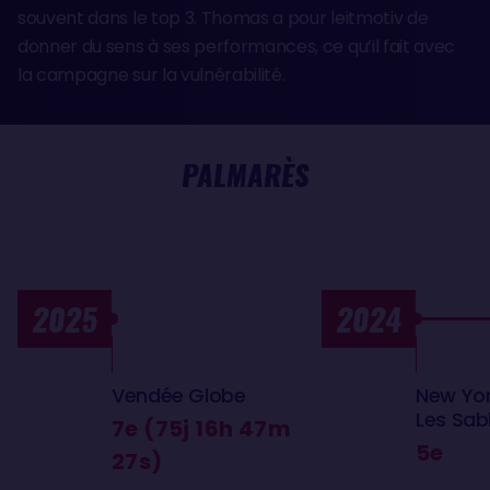
souvent dans le top 3. Thomas a pour leitmotiv de
donner du sens à ses performances, ce qu’il fait avec
la campagne sur la vulnérabilité.
PALMARÈS
2025
2024
Vendée Globe
New Yo
Les Sab
7e (75j 16h 47m
5e
27s)