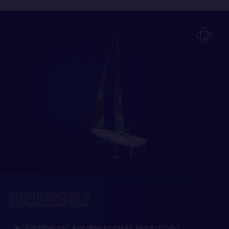
VULNERABLE
Architecte : Antoine Koch et Finot-Conq