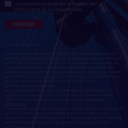
Je souhaite recevoir les actualités des
partenaires de la SAEM Vendée
S'INSCRIRE
* Champs obligatoires
Conformément au règlement (UE) n° 2016/679, dit règlement général sur la
protection des données (RGPD), nous vous rappelons que vous bénéficiez d'un
droit d'accès, de rectification, d'opposition, de suppression, de portabilité, de
limitation des traitements et de définition de directives post mortem des
informations vous concernant. Vous pouvez exercer ces droits, à tout moment,
par voie électronique ou postale, aux coordonnées suivantes : SAEM Vendée -
38 Rue du Maréchal Foch - 85923 LA ROCHE SUR YON Cedex 9 -
sebastien.martin@vendeeglobe.fr
.
Vous trouverez toutes les informations détaillées sur l'utilisation de vos
données personnelles et l’exercice des droits que vous avez au sujet des
informations vous concernant en cliquant sur ce lien :
Politique de
confidentialité
.
Si vous estimez, après nous avoir contactés, que vos droits sur vos données ne
sont pas respectés, vous disposez également du droit à déposer une
réclamation ou une plainte auprès de la CNIL, autorité de contrôle compétente
dans le domaine de la protection des données à caractère personnel :
https://www.cnil.fr/fr