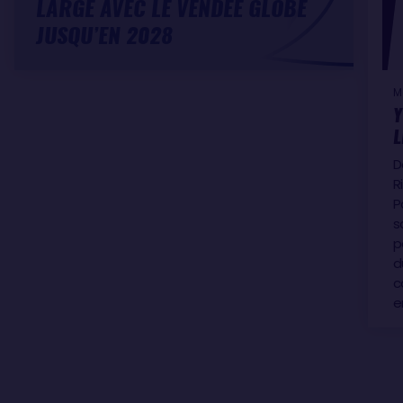
LARGE AVEC LE VENDÉE GLOBE
JUSQU’EN 2028
M
Y
L
D
R
P
s
p
d
c
e