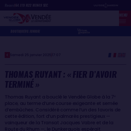
Aller
Panneau de gestion des cookies
Record
64
J
19
H
22
MIN
49
SEC
au
MENU
contenu
principal
BOUTIQUE
VG JUNIOR
Samedi 25 janvier 2025
17:07
THOMAS RUYANT : « FIER D’AVOIR
TERMINÉ »
Thomas Ruyant a bouclé le Vendée Globe à la 7ᵉ
place, au terme d’une course exigeante et semée
d’embûches. Considéré comme l’un des favoris de
cette édition, fort d’un palmarès prestigieux —
vainqueur de la Transat Jacques Vabre et de la
Route du Rhum —, le Dunkerquois espérait