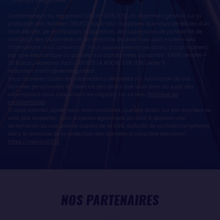
* Champs obligatoires
Conformément au règlement (UE) n° 2016/679, dit règlement général sur la
protection des données (RGPD), nous vous rappelons que vous bénéficiez d'un
droit d'accès, de rectification, d'opposition, de suppression, de portabilité, de
limitation des traitements et de définition de directives post mortem des
informations vous concernant. Vous pouvez exercer ces droits, à tout moment,
par voie électronique ou postale, aux coordonnées suivantes : SAEM Vendée -
38 Rue du Maréchal Foch - 85923 LA ROCHE SUR YON Cedex 9 -
sebastien.martin@vendeeglobe.fr
.
Vous trouverez toutes les informations détaillées sur l'utilisation de vos
données personnelles et l’exercice des droits que vous avez au sujet des
informations vous concernant en cliquant sur ce lien :
Politique de
confidentialité
.
Si vous estimez, après nous avoir contactés, que vos droits sur vos données ne
sont pas respectés, vous disposez également du droit à déposer une
réclamation ou une plainte auprès de la CNIL, autorité de contrôle compétente
dans le domaine de la protection des données à caractère personnel :
https://www.cnil.fr/fr
NOS PARTENAIRES