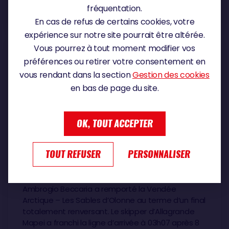
fréquentation.
DIAPORAMA
En cas de refus de certains cookies, votre
9
Mardi 16 juin 2026
expérience sur notre site pourrait être altérée.
Vous pourrez à tout moment modifier vos
préférences ou retirer votre consentement en
vous rendant dans la section
Gestion des cookies
en bas de page du site.
OK, TOUT ACCEPTER
Mardi 16 juin 2026
TOUT REFUSER
PERSONNALISER
AMBROGIO BECCARIA REMPORTE LA
VENDÉE ARCTIQUE – LES SABLES D’OLONNE
Ambrogio Beccaria a remporté la Vendée
Arctique – Les Sables d’Olonne au terme d’un final
totalement renversant. Le skipper d’Allagrande
Mapei a franchi la ligne d’arrivée à 03h07 après 8