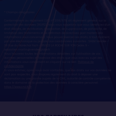
* Champs obligatoires
Conformément au règlement (UE) n° 2016/679, dit règlement général sur la
protection des données (RGPD), nous vous rappelons que vous bénéficiez d'un
droit d'accès, de rectification, d'opposition, de suppression, de portabilité, de
limitation des traitements et de définition de directives post mortem des
informations vous concernant. Vous pouvez exercer ces droits, à tout moment,
par voie électronique ou postale, aux coordonnées suivantes : SAEM Vendée -
38 Rue du Maréchal Foch - 85923 LA ROCHE SUR YON Cedex 9 -
sebastien.martin@vendeeglobe.fr
.
Vous trouverez toutes les informations détaillées sur l'utilisation de vos
données personnelles et l’exercice des droits que vous avez au sujet des
informations vous concernant en cliquant sur ce lien :
Politique de
confidentialité
.
Si vous estimez, après nous avoir contactés, que vos droits sur vos données ne
sont pas respectés, vous disposez également du droit à déposer une
réclamation ou une plainte auprès de la CNIL, autorité de contrôle compétente
dans le domaine de la protection des données à caractère personnel :
https://www.cnil.fr/fr