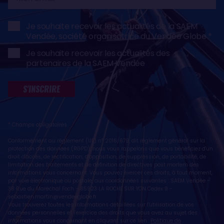
email
Je souhaite recevoir les actualités de la SAEM
Vendée, société organisatrice du Vendée Globe
Je souhaite recevoir les actualités des
partenaires de la SAEM Vendée
S'INSCRIRE
* Champs obligatoires
Conformément au règlement (UE) n° 2016/679, dit règlement général sur la
protection des données (RGPD), nous vous rappelons que vous bénéficiez d'un
droit d'accès, de rectification, d'opposition, de suppression, de portabilité, de
limitation des traitements et de définition de directives post mortem des
informations vous concernant. Vous pouvez exercer ces droits, à tout moment,
par voie électronique ou postale, aux coordonnées suivantes : SAEM Vendée -
38 Rue du Maréchal Foch - 85923 LA ROCHE SUR YON Cedex 9 -
sebastien.martin@vendeeglobe.fr
.
Vous trouverez toutes les informations détaillées sur l'utilisation de vos
données personnelles et l’exercice des droits que vous avez au sujet des
informations vous concernant en cliquant sur ce lien :
Politique de