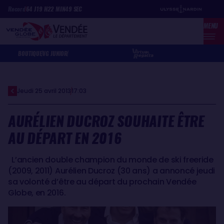
Aller
Panneau de gestion des cookies
Record
64
J
19
H
22
MIN
49
SEC
au
MENU
contenu
principal
BOUTIQUE
VG JUNIOR
Jeudi 25 avril 2013
17:03
AURÉLIEN DUCROZ SOUHAITE ÊTRE
AU DÉPART EN 2016
L’ancien double champion du monde de ski freeride
(2009, 2011) Aurélien Ducroz (30 ans) a annoncé jeudi
sa volonté d’être au départ du prochain Vendée
Globe, en 2016.