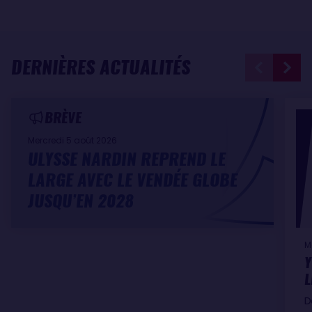
DERNIÈRES ACTUALITÉS
BRÈVE
Mercredi 5 août 2026
ULYSSE NARDIN REPREND LE
LARGE AVEC LE VENDÉE GLOBE
JUSQU’EN 2028
M
Y
L
D