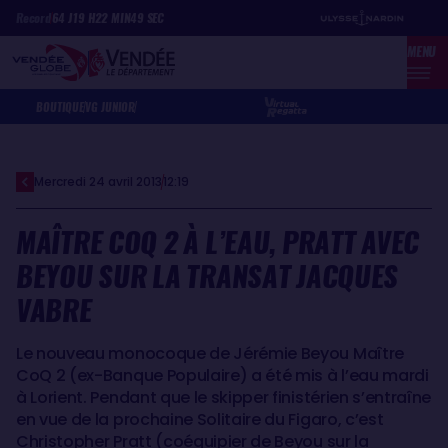
Aller
Panneau de gestion des cookies
Record
64
J
19
H
22
MIN
49
SEC
au
MENU
contenu
principal
BOUTIQUE
VG JUNIOR
Mercredi 24 avril 2013
12:19
MAÎTRE COQ 2 À L’EAU, PRATT AVEC
BEYOU SUR LA TRANSAT JACQUES
VABRE
Le nouveau monocoque de Jérémie Beyou Maître
CoQ 2 (ex-Banque Populaire) a été mis à l’eau mardi
à Lorient. Pendant que le skipper finistérien s’entraîne
en vue de la prochaine Solitaire du Figaro, c’est
Christopher Pratt (coéquipier de Beyou sur la