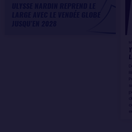
ULYSSE NARDIN REPREND LE
LARGE AVEC LE VENDÉE GLOBE
JUSQU’EN 2028
M
Y
L
D
R
P
s
p
d
c
e