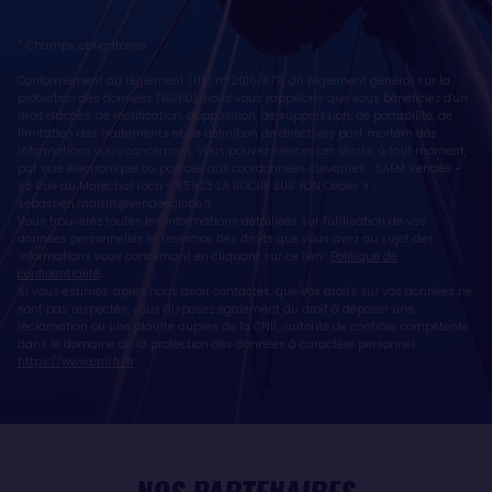
* Champs obligatoires
Conformément au règlement (UE) n° 2016/679, dit règlement général sur la
protection des données (RGPD), nous vous rappelons que vous bénéficiez d'un
droit d'accès, de rectification, d'opposition, de suppression, de portabilité, de
limitation des traitements et de définition de directives post mortem des
informations vous concernant. Vous pouvez exercer ces droits, à tout moment,
par voie électronique ou postale, aux coordonnées suivantes : SAEM Vendée -
38 Rue du Maréchal Foch - 85923 LA ROCHE SUR YON Cedex 9 -
sebastien.martin@vendeeglobe.fr
.
Vous trouverez toutes les informations détaillées sur l'utilisation de vos
données personnelles et l’exercice des droits que vous avez au sujet des
informations vous concernant en cliquant sur ce lien :
Politique de
confidentialité
.
Si vous estimez, après nous avoir contactés, que vos droits sur vos données ne
sont pas respectés, vous disposez également du droit à déposer une
réclamation ou une plainte auprès de la CNIL, autorité de contrôle compétente
dans le domaine de la protection des données à caractère personnel :
https://www.cnil.fr/fr