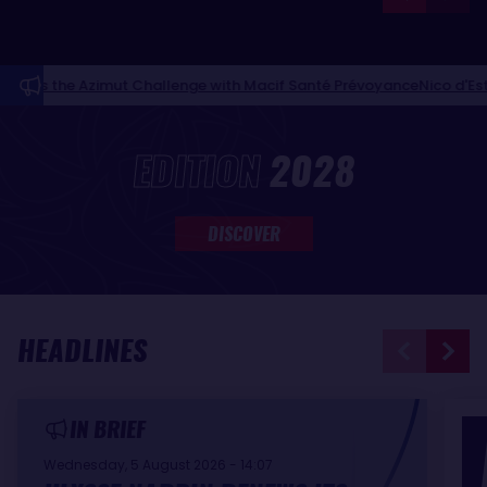
zimut Challenge with Macif Santé Prévoyance
Nico d'Estais and Caf
NEWS FEED
EDITION
2028
DISCOVER
HEADLINES
IN BRIEF
Wednesday, 5 August 2026 - 14:07