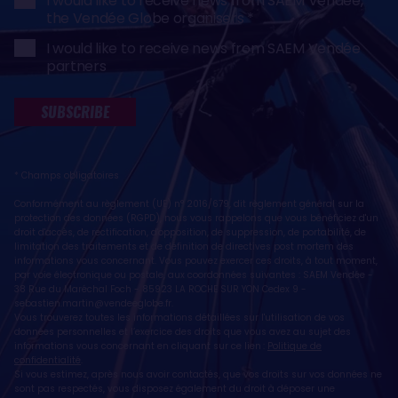
I would like to receive news from SAEM Vendée,
the Vendée Globe organisers
I would like to receive news from SAEM Vendée
partners
SUBSCRIBE
* Champs obligatoires
Conformément au règlement (UE) n° 2016/679, dit règlement général sur la
protection des données (RGPD), nous vous rappelons que vous bénéficiez d'un
droit d'accès, de rectification, d'opposition, de suppression, de portabilité, de
limitation des traitements et de définition de directives post mortem des
informations vous concernant. Vous pouvez exercer ces droits, à tout moment,
par voie électronique ou postale, aux coordonnées suivantes : SAEM Vendée -
38 Rue du Maréchal Foch - 85923 LA ROCHE SUR YON Cedex 9 -
sebastien.martin@vendeeglobe.fr
.
Vous trouverez toutes les informations détaillées sur l'utilisation de vos
données personnelles et l’exercice des droits que vous avez au sujet des
informations vous concernant en cliquant sur ce lien :
Politique de
confidentialité
.
Si vous estimez, après nous avoir contactés, que vos droits sur vos données ne
sont pas respectés, vous disposez également du droit à déposer une