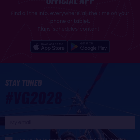
OFFICIAL APP
Find all the info, everywhere, all the time on your
phone or tablet.
Plans, schedules, content...
STAY TUNED
#VG2028
My
email