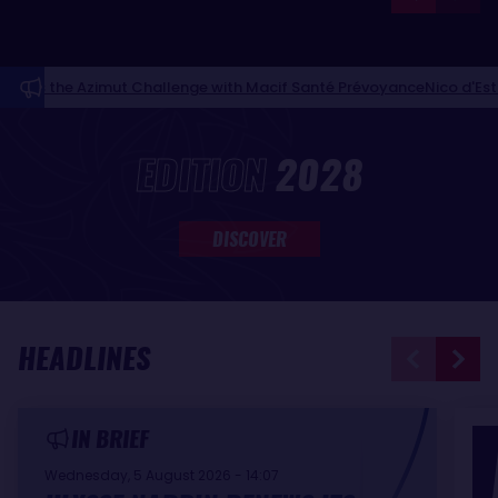
imut Challenge with Macif Santé Prévoyance
Nico d'Estais and Café
NEWS FEED
EDITION
2028
DISCOVER
HEADLINES
IN BRIEF
Wednesday, 5 August 2026 - 14:07