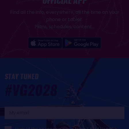
OFFICIAL APP
Find all the info, everywhere, all the time on your
phone or tablet.
Plans, schedules, content...
STAY TUNED
#VG2028
My
email