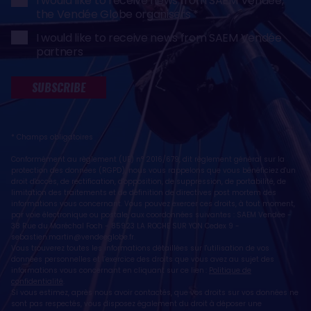
I would like to receive news from SAEM Vendée,
the Vendée Globe organisers
I would like to receive news from SAEM Vendée
partners
SUBSCRIBE
* Champs obligatoires
Conformément au règlement (UE) n° 2016/679, dit règlement général sur la
protection des données (RGPD), nous vous rappelons que vous bénéficiez d'un
droit d'accès, de rectification, d'opposition, de suppression, de portabilité, de
limitation des traitements et de définition de directives post mortem des
informations vous concernant. Vous pouvez exercer ces droits, à tout moment,
par voie électronique ou postale, aux coordonnées suivantes : SAEM Vendée -
38 Rue du Maréchal Foch - 85923 LA ROCHE SUR YON Cedex 9 -
sebastien.martin@vendeeglobe.fr
.
Vous trouverez toutes les informations détaillées sur l'utilisation de vos
données personnelles et l’exercice des droits que vous avez au sujet des
informations vous concernant en cliquant sur ce lien :
Politique de
confidentialité
.
Si vous estimez, après nous avoir contactés, que vos droits sur vos données ne
sont pas respectés, vous disposez également du droit à déposer une