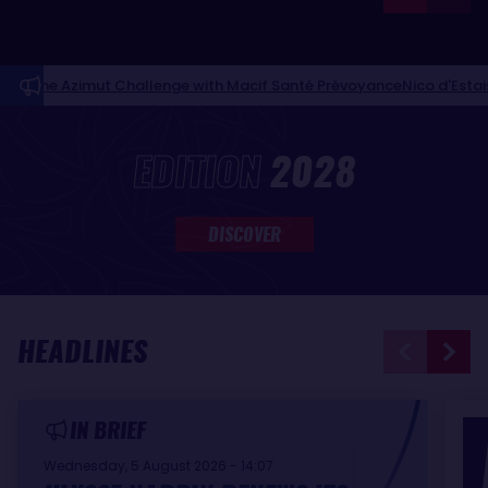
imut Challenge with Macif Santé Prévoyance
Nico d'Estais and Café
NEWS FEED
EDITION
2028
DISCOVER
HEADLINES
IN BRIEF
Wednesday, 5 August 2026 - 14:07