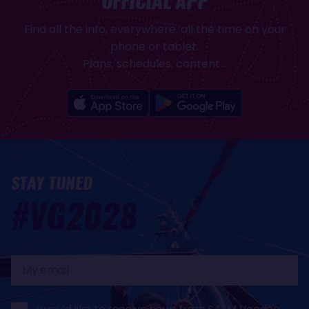
OFFICIAL APP
Find all the info, everywhere, all the time on your
phone or tablet.
Plans, schedules, content...
STAY TUNED
#VG2028
My
email