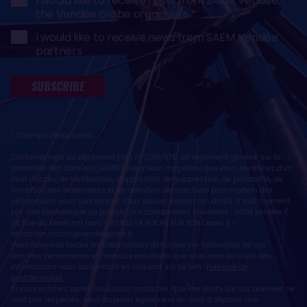
I would like to receive news from SAEM Vendée,
the Vendée Globe organisers
I would like to receive news from SAEM Vendée
partners
SUBSCRIBE
* Champs obligatoires
Conformément au règlement (UE) n° 2016/679, dit règlement général sur la
protection des données (RGPD), nous vous rappelons que vous bénéficiez d'un
droit d'accès, de rectification, d'opposition, de suppression, de portabilité, de
limitation des traitements et de définition de directives post mortem des
informations vous concernant. Vous pouvez exercer ces droits, à tout moment,
par voie électronique ou postale, aux coordonnées suivantes : SAEM Vendée -
38 Rue du Maréchal Foch - 85923 LA ROCHE SUR YON Cedex 9 -
sebastien.martin@vendeeglobe.fr
.
Vous trouverez toutes les informations détaillées sur l'utilisation de vos
données personnelles et l’exercice des droits que vous avez au sujet des
informations vous concernant en cliquant sur ce lien :
Politique de
confidentialité
.
Si vous estimez, après nous avoir contactés, que vos droits sur vos données ne
sont pas respectés, vous disposez également du droit à déposer une