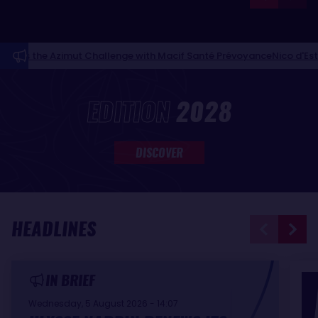
zimut Challenge with Macif Santé Prévoyance
Nico d'Estais and Caf
NEWS FEED
EDITION
2028
DISCOVER
HEADLINES
IN BRIEF
Wednesday, 5 August 2026 - 14:07