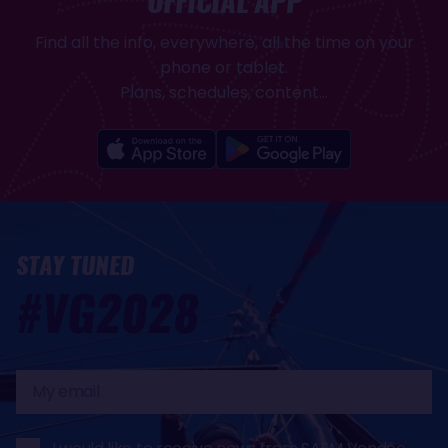
OFFICIAL APP
Find all the info, everywhere, all the time on your
phone or tablet.
Plans, schedules, content...
STAY TUNED
#VG2028
My
email