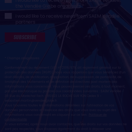
I would like to receive news from SAEM Vendée,
the Vendée Globe organisers
I would like to receive news from SAEM Vendée
partners
SUBSCRIBE
* Champs obligatoires
Conformément au règlement (UE) n° 2016/679, dit règlement général sur la
protection des données (RGPD), nous vous rappelons que vous bénéficiez d'un
droit d'accès, de rectification, d'opposition, de suppression, de portabilité, de
limitation des traitements et de définition de directives post mortem des
informations vous concernant. Vous pouvez exercer ces droits, à tout moment,
par voie électronique ou postale, aux coordonnées suivantes : SAEM Vendée -
38 Rue du Maréchal Foch - 85923 LA ROCHE SUR YON Cedex 9 -
sebastien.martin@vendeeglobe.fr
.
Vous trouverez toutes les informations détaillées sur l'utilisation de vos
données personnelles et l’exercice des droits que vous avez au sujet des
informations vous concernant en cliquant sur ce lien :
Politique de
confidentialité
.
Si vous estimez, après nous avoir contactés, que vos droits sur vos données ne
sont pas respectés, vous disposez également du droit à déposer une