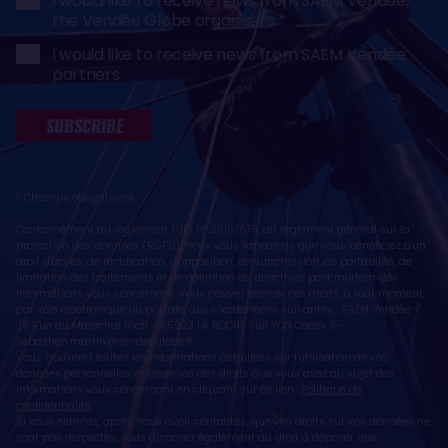
I would like to receive news from SAEM Vendée,
the Vendée Globe organisers
I would like to receive news from SAEM Vendée
partners
SUBSCRIBE
* Champs obligatoires
Conformément au règlement (UE) n° 2016/679, dit règlement général sur la
protection des données (RGPD), nous vous rappelons que vous bénéficiez d'un
droit d'accès, de rectification, d'opposition, de suppression, de portabilité, de
limitation des traitements et de définition de directives post mortem des
informations vous concernant. Vous pouvez exercer ces droits, à tout moment,
par voie électronique ou postale, aux coordonnées suivantes : SAEM Vendée -
38 Rue du Maréchal Foch - 85923 LA ROCHE SUR YON Cedex 9 -
sebastien.martin@vendeeglobe.fr
.
Vous trouverez toutes les informations détaillées sur l'utilisation de vos
données personnelles et l’exercice des droits que vous avez au sujet des
informations vous concernant en cliquant sur ce lien :
Politique de
confidentialité
.
Si vous estimez, après nous avoir contactés, que vos droits sur vos données ne
sont pas respectés, vous disposez également du droit à déposer une