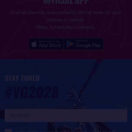
OFFICIAL APP
Find all the info, everywhere, all the time on your
phone or tablet.
Plans, schedules, content...
STAY TUNED
#VG2028
My
email