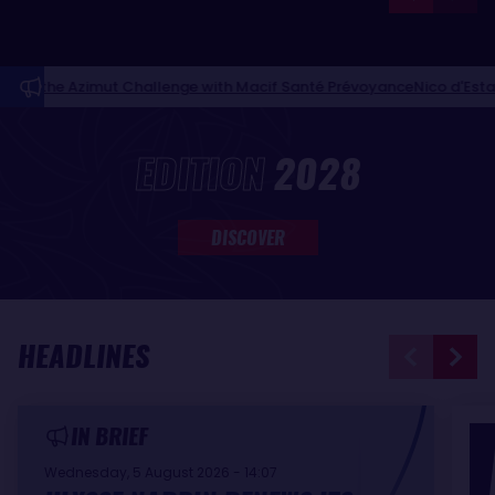
mut Challenge with Macif Santé Prévoyance
Nico d'Estais and Café 
NEWS FEED
EDITION
2028
DISCOVER
HEADLINES
IN BRIEF
Wednesday, 5 August 2026 - 14:07