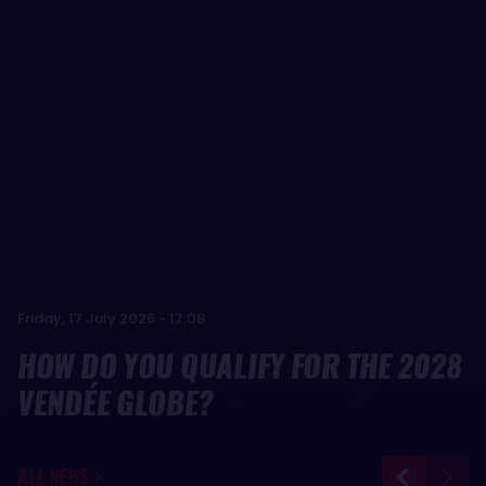
Wednesday, 5 August 2026 - 13:42
YOANN RICHOMME ALREADY
Friday, 17 July 2026 - 17:08
LOOKING AHEAD TO THE NEXT
HOW DO YOU QUALIFY FOR THE 2028
VENDÉE GLOBE
VENDÉE GLOBE?
ALL NEWS