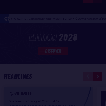
zimut Challenge with Macif Santé Prévoyance
Nico d'Estais and Caf
NEWS FEED
EDITION
2028
DISCOVER
HEADLINES
IN BRIEF
Wednesday, 5 August 2026 - 14:07