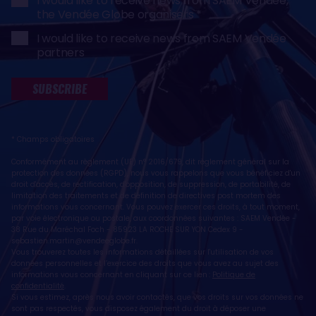
I would like to receive news from SAEM Vendée,
the Vendée Globe organisers
I would like to receive news from SAEM Vendée
partners
SUBSCRIBE
* Champs obligatoires
Conformément au règlement (UE) n° 2016/679, dit règlement général sur la
protection des données (RGPD), nous vous rappelons que vous bénéficiez d'un
droit d'accès, de rectification, d'opposition, de suppression, de portabilité, de
limitation des traitements et de définition de directives post mortem des
informations vous concernant. Vous pouvez exercer ces droits, à tout moment,
par voie électronique ou postale, aux coordonnées suivantes : SAEM Vendée -
38 Rue du Maréchal Foch - 85923 LA ROCHE SUR YON Cedex 9 -
sebastien.martin@vendeeglobe.fr
.
Vous trouverez toutes les informations détaillées sur l'utilisation de vos
données personnelles et l’exercice des droits que vous avez au sujet des
informations vous concernant en cliquant sur ce lien :
Politique de
confidentialité
.
Si vous estimez, après nous avoir contactés, que vos droits sur vos données ne
sont pas respectés, vous disposez également du droit à déposer une