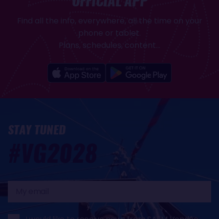
OFFICIAL APP
Find all the info, everywhere, all the time on your
phone or tablet.
Plans, schedules, content...
STAY TUNED
#VG2028
My
email