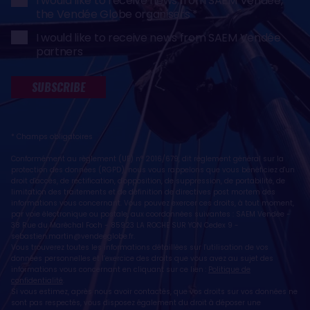
I would like to receive news from SAEM Vendée,
the Vendée Globe organisers
I would like to receive news from SAEM Vendée
partners
SUBSCRIBE
* Champs obligatoires
Conformément au règlement (UE) n° 2016/679, dit règlement général sur la
protection des données (RGPD), nous vous rappelons que vous bénéficiez d'un
droit d'accès, de rectification, d'opposition, de suppression, de portabilité, de
limitation des traitements et de définition de directives post mortem des
informations vous concernant. Vous pouvez exercer ces droits, à tout moment,
par voie électronique ou postale, aux coordonnées suivantes : SAEM Vendée -
38 Rue du Maréchal Foch - 85923 LA ROCHE SUR YON Cedex 9 -
sebastien.martin@vendeeglobe.fr
.
Vous trouverez toutes les informations détaillées sur l'utilisation de vos
données personnelles et l’exercice des droits que vous avez au sujet des
informations vous concernant en cliquant sur ce lien :
Politique de
confidentialité
.
Si vous estimez, après nous avoir contactés, que vos droits sur vos données ne
sont pas respectés, vous disposez également du droit à déposer une