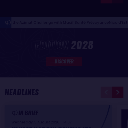
imut Challenge with Macif Santé Prévoyance
Nico d'Estais and Café
NEWS FEED
EDITION
2028
DISCOVER
HEADLINES
IN BRIEF
Wednesday, 5 August 2026 - 14:07