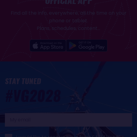
OFFICIAL APP
Find all the info, everywhere, all the time on your
phone or tablet.
Plans, schedules, content...
STAY TUNED
#VG2028
My
email