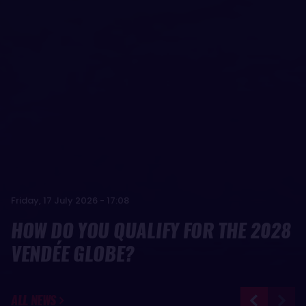
Wednesday, 5 August 2026 - 13:42
YOANN RICHOMME ALREADY
Friday, 17 July 2026 - 17:08
LOOKING AHEAD TO THE NEXT
HOW DO YOU QUALIFY FOR THE 2028
VENDÉE GLOBE
VENDÉE GLOBE?
ALL NEWS