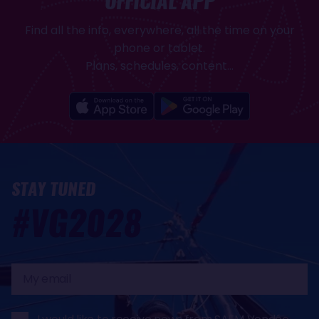
OFFICIAL APP
Find all the info, everywhere, all the time on your
phone or tablet.
Plans, schedules, content...
STAY TUNED
#VG2028
My
email