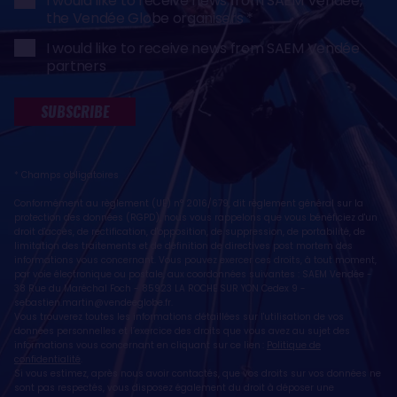
I would like to receive news from SAEM Vendée,
the Vendée Globe organisers
I would like to receive news from SAEM Vendée
partners
SUBSCRIBE
* Champs obligatoires
Conformément au règlement (UE) n° 2016/679, dit règlement général sur la
protection des données (RGPD), nous vous rappelons que vous bénéficiez d'un
droit d'accès, de rectification, d'opposition, de suppression, de portabilité, de
limitation des traitements et de définition de directives post mortem des
informations vous concernant. Vous pouvez exercer ces droits, à tout moment,
par voie électronique ou postale, aux coordonnées suivantes : SAEM Vendée -
38 Rue du Maréchal Foch - 85923 LA ROCHE SUR YON Cedex 9 -
sebastien.martin@vendeeglobe.fr
.
Vous trouverez toutes les informations détaillées sur l'utilisation de vos
données personnelles et l’exercice des droits que vous avez au sujet des
informations vous concernant en cliquant sur ce lien :
Politique de
confidentialité
.
Si vous estimez, après nous avoir contactés, que vos droits sur vos données ne
sont pas respectés, vous disposez également du droit à déposer une