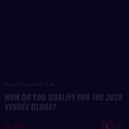
Wednesday, 5 August 2026 - 13:42
YOANN RICHOMME ALREADY
Friday, 17 July 2026 - 17:08
LOOKING AHEAD TO THE NEXT
HOW DO YOU QUALIFY FOR THE 2028
VENDÉE GLOBE
VENDÉE GLOBE?
ALL NEWS